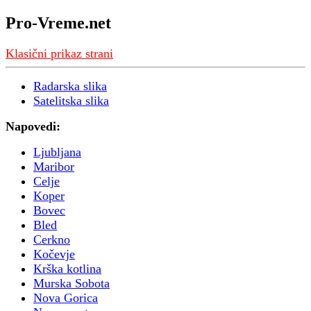
Pro-Vreme.net
Klasični prikaz strani
Radarska slika
Satelitska slika
Napovedi:
Ljubljana
Maribor
Celje
Koper
Bovec
Bled
Cerkno
Kočevje
Krška kotlina
Murska Sobota
Nova Gorica