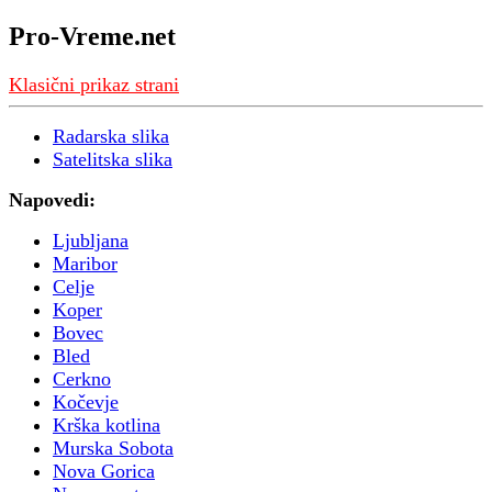
Pro-Vreme.net
Klasični prikaz strani
Radarska slika
Satelitska slika
Napovedi:
Ljubljana
Maribor
Celje
Koper
Bovec
Bled
Cerkno
Kočevje
Krška kotlina
Murska Sobota
Nova Gorica