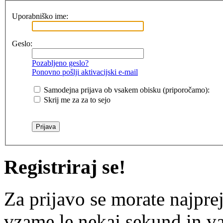
Uporabniško ime:
Geslo:
Pozabljeno geslo?
Ponovno pošlji aktivacijski e-mail
Samodejna prijava ob vsakem obisku (priporočamo):
Skrij me za za to sejo
Registriraj se!
Za prijavo se morate najprej
vzame le nekaj sekund in v