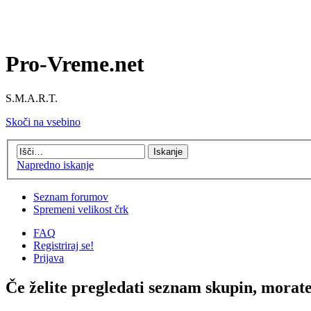
Pro-Vreme.net
S.M.A.R.T.
Skoči na vsebino
Napredno iskanje
Seznam forumov
Spremeni velikost črk
FAQ
Registriraj se!
Prijava
Če želite pregledati seznam skupin, morate b