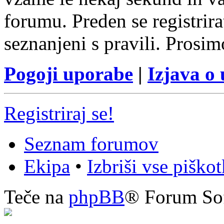
forumu. Preden se registrirat
seznanjeni s pravili. Prosim
Pogoji uporabe
|
Izjava o
Registriraj se!
Seznam forumov
Ekipa
•
Izbriši vse piško
Teče na
phpBB
® Forum So