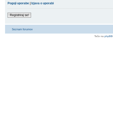
Pogoji uporabe
|
Izjava o uporabi
Registriraj se!
Seznam forumov
Teče na
phpBB