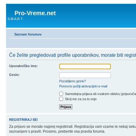
Pro-Vreme.net
S.M.A.R.T.
Seznam forumov
Če želite pregledovati profile uporabnikov, morate biti registr
Uporabniško ime:
Geslo:
Pozabljeno geslo?
Ponovno pošlji aktivacijski e-mail
Samodejna prijava ob vsakem obisku (priporoč
Skrij me za za to sejo
REGISTRIRAJ SE!
Za prijavo se morate najprej registrirati. Registracija vam vzame le nekaj sek
seznanjeni s pravili. Prosimo, preberite vsa pravila foruma.