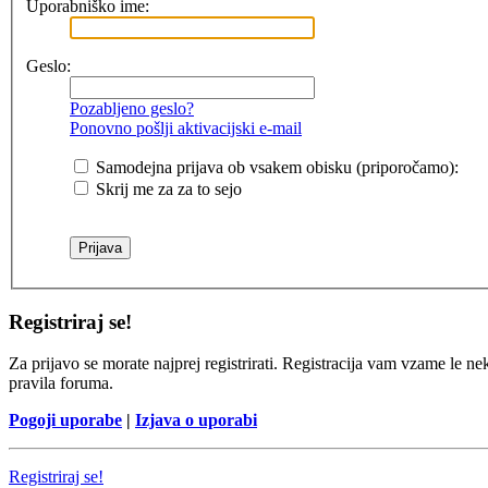
Uporabniško ime:
Geslo:
Pozabljeno geslo?
Ponovno pošlji aktivacijski e-mail
Samodejna prijava ob vsakem obisku (priporočamo):
Skrij me za za to sejo
Registriraj se!
Za prijavo se morate najprej registrirati. Registracija vam vzame le ne
pravila foruma.
Pogoji uporabe
|
Izjava o uporabi
Registriraj se!