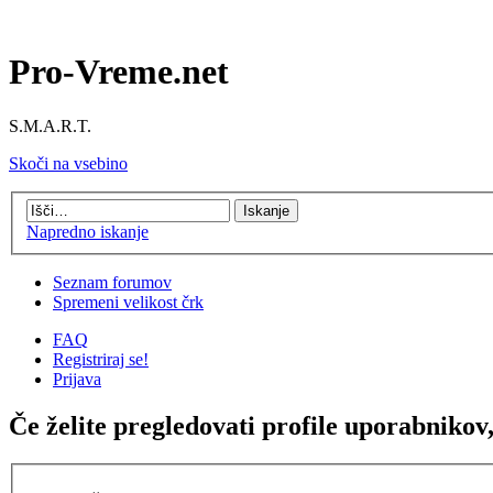
Pro-Vreme.net
S.M.A.R.T.
Skoči na vsebino
Napredno iskanje
Seznam forumov
Spremeni velikost črk
FAQ
Registriraj se!
Prijava
Če želite pregledovati profile uporabnikov, 