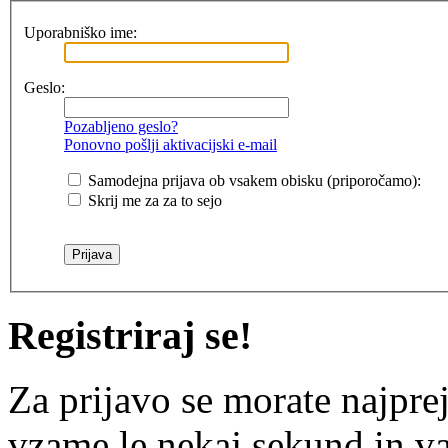
Uporabniško ime:
Geslo:
Pozabljeno geslo?
Ponovno pošlji aktivacijski e-mail
Samodejna prijava ob vsakem obisku (priporočamo):
Skrij me za za to sejo
Registriraj se!
Za prijavo se morate najprej
vzame le nekaj sekund in v