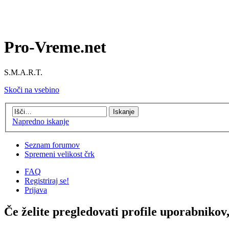
Pro-Vreme.net
S.M.A.R.T.
Skoči na vsebino
Napredno iskanje
Seznam forumov
Spremeni velikost črk
FAQ
Registriraj se!
Prijava
Če želite pregledovati profile uporabnikov, 