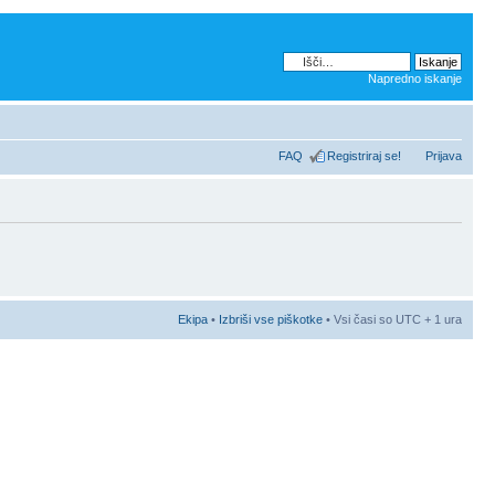
Napredno iskanje
FAQ
Registriraj se!
Prijava
Ekipa
•
Izbriši vse piškotke
• Vsi časi so UTC + 1 ura