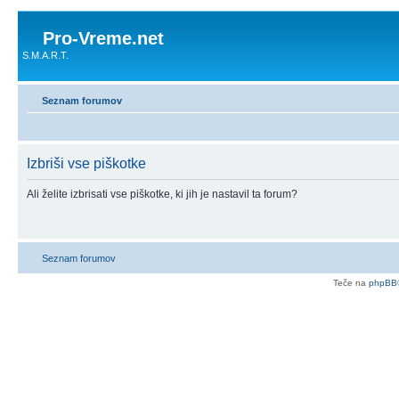
Pro-Vreme.net
S.M.A.R.T.
Seznam forumov
Izbriši vse piškotke
Ali želite izbrisati vse piškotke, ki jih je nastavil ta forum?
Seznam forumov
Teče na
phpBB