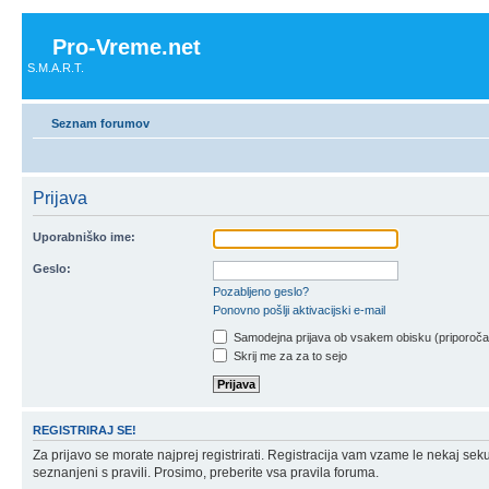
Pro-Vreme.net
S.M.A.R.T.
Seznam forumov
Prijava
Uporabniško ime:
Geslo:
Pozabljeno geslo?
Ponovno pošlji aktivacijski e-mail
Samodejna prijava ob vsakem obisku (priporoč
Skrij me za za to sejo
REGISTRIRAJ SE!
Za prijavo se morate najprej registrirati. Registracija vam vzame le nekaj sek
seznanjeni s pravili. Prosimo, preberite vsa pravila foruma.