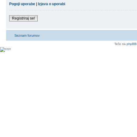
Pogoji uporabe
|
Izjava o uporabi
Registriraj se!
Seznam forumov
Teče na
phpBB