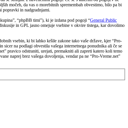
boljših močeh, da vas o morebitnih spremembah obvestimo, bilo pa bi
i popravki in nadgradnjami.
upina”, “phpBB timi”), ki je izdana pod pogoji “
General Public
skusije in GPL jasno omejuje vsebine v okvire tistega, kar dovolimo
odobnih vsebin, ki bi lahko kršile zakone tako vaše države, kjer “Pro-
 sicer na podlagi obvestila vašega internetnega ponudnika ali če se
 pravico odstraniti, urejati, premakniti ali zapreti katero koli temo
edovane naprej brez vašega dovoljenja, vendar pa ne “Pro-Vreme.net”