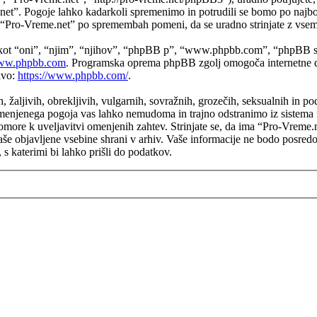
e.net”. Pogoje lahko kadarkoli spremenimo in potrudili se bomo po naj
a “Pro-Vreme.net” po spremembah pomeni, da se uradno strinjate z vsem
 kot “oni”, “njim”, “njihov”, “phpBB p”, “www.phpbb.com”, “phpBB sk
w.phpbb.com
. Programska oprema phpBB zgolj omogoča internetne di
avo:
https://www.phpbb.com/
.
h, žaljivih, obrekljivih, vulgarnih, sovražnih, grozečih, seksualnih in p
enjenega pogoja vas lahko nemudoma in trajno odstranimo iz sistema in
more k uveljavitvi omenjenih zahtev. Strinjate se, da ima “Pro-Vreme.net”
 vaše objavljene vsebine shrani v arhiv. Vaše informacije ne bodo posr
 katerimi bi lahko prišli do podatkov.