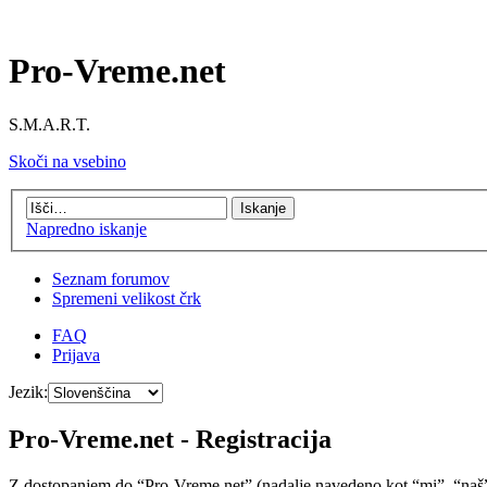
Pro-Vreme.net
S.M.A.R.T.
Skoči na vsebino
Napredno iskanje
Seznam forumov
Spremeni velikost črk
FAQ
Prijava
Jezik:
Pro-Vreme.net - Registracija
Z dostopanjem do “Pro-Vreme.net” (nadalje navedeno kot “mi”, “naš”, 