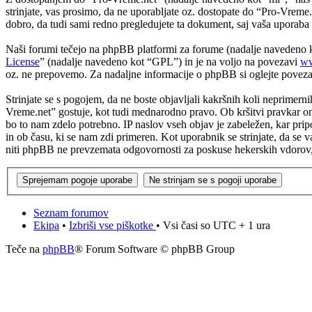
strinjate, vas prosimo, da ne uporabljate oz. dostopate do “Pro-Vrem
dobro, da tudi sami redno pregledujete ta dokument, saj vaša uporab
Naši forumi tečejo na phpBB platformi za forume (nadalje navedeno
License
” (nadalje navedeno kot “GPL”) in je na voljo na povezavi
ww
oz. ne prepovemo. Za nadaljne informacije o phpBB si oglejte povez
Strinjate se s pogojem, da ne boste objavljali kakršnih koli neprimerni
Vreme.net” gostuje, kot tudi mednarodno pravo. Ob kršitvi pravkar om
bo to nam zdelo potrebno. IP naslov vseh objav je zabeležen, kar pripo
in ob času, ki se nam zdi primeren. Kot uporabnik se strinjate, da se
niti phpBB ne prevzemata odgovornosti za poskuse hekerskih vdorov, s
Seznam forumov
Ekipa
•
Izbriši vse piškotke
• Vsi časi so UTC + 1 ura
Teče na
phpBB
® Forum Software © phpBB Group