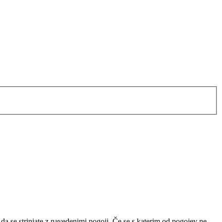
a se strinjate z navedenimi pogoji. Če se s katerim od pogojev ne