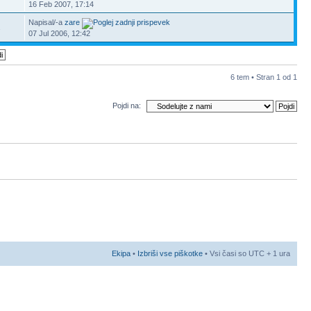
16 Feb 2007, 17:14
Napisal/-a
zare
2
07 Jul 2006, 12:42
6 tem • Stran
1
od
1
Pojdi na:
Ekipa
•
Izbriši vse piškotke
• Vsi časi so UTC + 1 ura