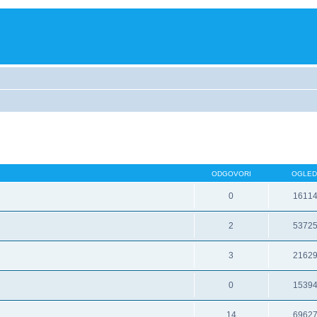
ODGOVORI
OGLED
0
1611
2
5372
3
2162
0
1539
14
6962