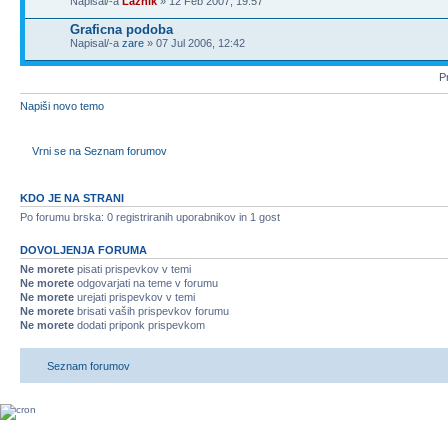
Napisal/-a
Laznik
» 12 Feb 2007, 19:57
Graficna podoba
Napisal/-a
zare
» 07 Jul 2006, 12:42
Pr
Napiši novo temo
Vrni se na Seznam forumov
KDO JE NA STRANI
Po forumu brska: 0 registriranih uporabnikov in 1 gost
DOVOLJENJA FORUMA
Ne morete
pisati prispevkov v temi
Ne morete
odgovarjati na teme v forumu
Ne morete
urejati prispevkov v temi
Ne morete
brisati vaših prispevkov forumu
Ne morete
dodati priponk prispevkom
Seznam forumov