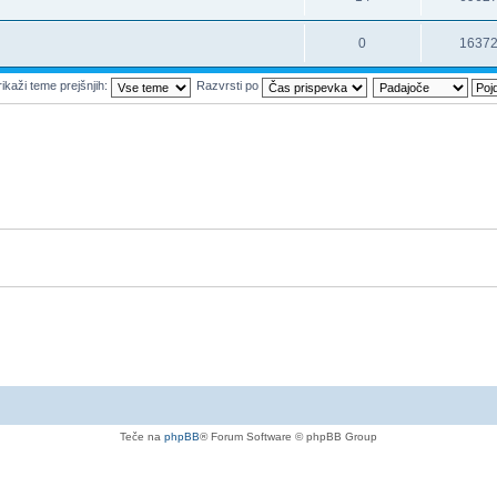
0
1637
ikaži teme prejšnjih:
Razvrsti po
Teče na
phpBB
® Forum Software © phpBB Group