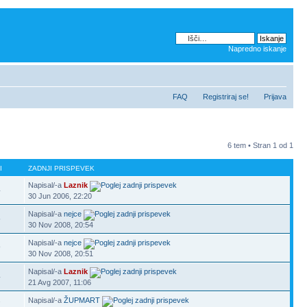
Napredno iskanje
FAQ
Registriraj se!
Prijava
6 tem • Stran
1
od
1
I
ZADNJI PRISPEVEK
Napisal/-a
Laznik
4
30 Jun 2006, 22:20
Napisal/-a
nejce
5
30 Nov 2008, 20:54
Napisal/-a
nejce
9
30 Nov 2008, 20:51
Napisal/-a
Laznik
4
21 Avg 2007, 11:06
Napisal/-a
ŽUPMART
7