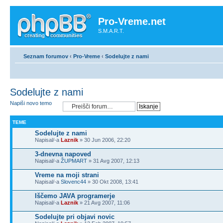
Pro-Vreme.net
S.M.A.R.T.
Seznam forumov
‹
Pro-Vreme
‹
Sodelujte z nami
Sodelujte z nami
Napiši novo temo
TEME
Sodelujte z nami
Napisal/-a
Laznik
» 30 Jun 2006, 22:20
3-dnevna napoved
Napisal/-a
ŽUPMART
» 31 Avg 2007, 12:13
Vreme na moji strani
Napisal/-a
Slovenc44
» 30 Okt 2008, 13:41
Iščemo JAVA programerje
Napisal/-a
Laznik
» 21 Avg 2007, 11:06
Sodelujte pri objavi novic