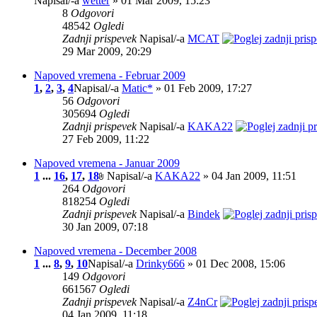
Napisal/-a
wetter
» 01 Mar 2009, 15:23
8
Odgovori
48542
Ogledi
Zadnji prispevek
Napisal/-a
MCAT
29 Mar 2009, 20:29
Napoved vremena - Februar 2009
1
,
2
,
3
,
4
Napisal/-a
Matic*
» 01 Feb 2009, 17:27
56
Odgovori
305694
Ogledi
Zadnji prispevek
Napisal/-a
KAKA22
27 Feb 2009, 11:22
Napoved vremena - Januar 2009
1
...
16
,
17
,
18
Napisal/-a
KAKA22
» 04 Jan 2009, 11:51
264
Odgovori
818254
Ogledi
Zadnji prispevek
Napisal/-a
Bindek
30 Jan 2009, 07:18
Napoved vremena - December 2008
1
...
8
,
9
,
10
Napisal/-a
Drinky666
» 01 Dec 2008, 15:06
149
Odgovori
661567
Ogledi
Zadnji prispevek
Napisal/-a
Z4nCr
04 Jan 2009, 11:18