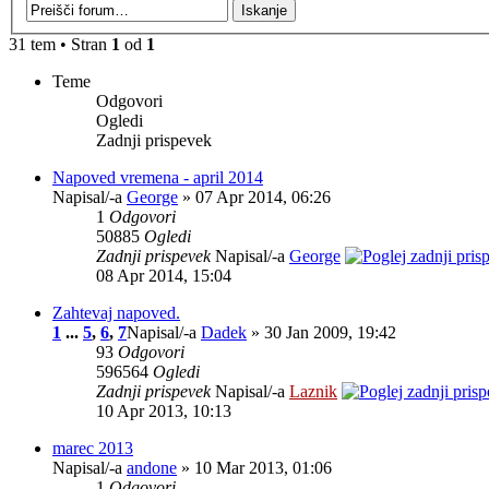
31 tem • Stran
1
od
1
Teme
Odgovori
Ogledi
Zadnji prispevek
Napoved vremena - april 2014
Napisal/-a
George
» 07 Apr 2014, 06:26
1
Odgovori
50885
Ogledi
Zadnji prispevek
Napisal/-a
George
08 Apr 2014, 15:04
Zahtevaj napoved.
1
...
5
,
6
,
7
Napisal/-a
Dadek
» 30 Jan 2009, 19:42
93
Odgovori
596564
Ogledi
Zadnji prispevek
Napisal/-a
Laznik
10 Apr 2013, 10:13
marec 2013
Napisal/-a
andone
» 10 Mar 2013, 01:06
1
Odgovori