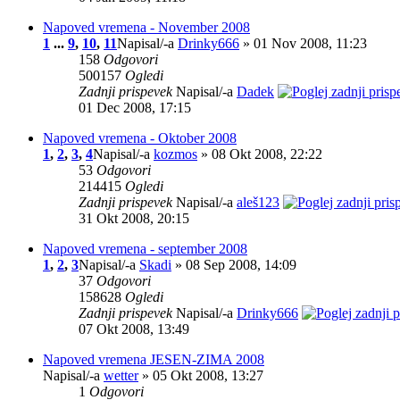
Napoved vremena - November 2008
1
...
9
,
10
,
11
Napisal/-a
Drinky666
» 01 Nov 2008, 11:23
158
Odgovori
500157
Ogledi
Zadnji prispevek
Napisal/-a
Dadek
01 Dec 2008, 17:15
Napoved vremena - Oktober 2008
1
,
2
,
3
,
4
Napisal/-a
kozmos
» 08 Okt 2008, 22:22
53
Odgovori
214415
Ogledi
Zadnji prispevek
Napisal/-a
aleš123
31 Okt 2008, 20:15
Napoved vremena - september 2008
1
,
2
,
3
Napisal/-a
Skadi
» 08 Sep 2008, 14:09
37
Odgovori
158628
Ogledi
Zadnji prispevek
Napisal/-a
Drinky666
07 Okt 2008, 13:49
Napoved vremena JESEN-ZIMA 2008
Napisal/-a
wetter
» 05 Okt 2008, 13:27
1
Odgovori