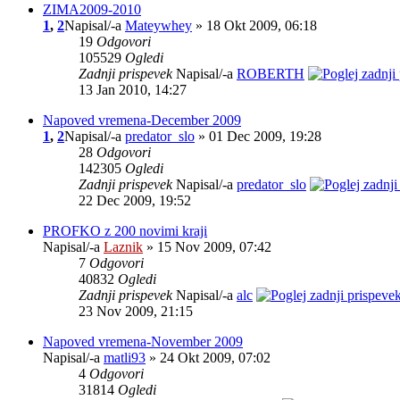
ZIMA2009-2010
1
,
2
Napisal/-a
Mateywhey
» 18 Okt 2009, 06:18
19
Odgovori
105529
Ogledi
Zadnji prispevek
Napisal/-a
ROBERTH
13 Jan 2010, 14:27
Napoved vremena-December 2009
1
,
2
Napisal/-a
predator_slo
» 01 Dec 2009, 19:28
28
Odgovori
142305
Ogledi
Zadnji prispevek
Napisal/-a
predator_slo
22 Dec 2009, 19:52
PROFKO z 200 novimi kraji
Napisal/-a
Laznik
» 15 Nov 2009, 07:42
7
Odgovori
40832
Ogledi
Zadnji prispevek
Napisal/-a
alc
23 Nov 2009, 21:15
Napoved vremena-November 2009
Napisal/-a
matli93
» 24 Okt 2009, 07:02
4
Odgovori
31814
Ogledi