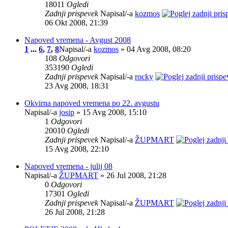
18011
Ogledi
Zadnji prispevek
Napisal/-a
kozmos
06 Okt 2008, 21:39
Napoved vremena - Avgust 2008
1
...
6
,
7
,
8
Napisal/-a
kozmos
» 04 Avg 2008, 08:20
108
Odgovori
353190
Ogledi
Zadnji prispevek
Napisal/-a
rocky
23 Avg 2008, 18:31
Okvirna napoved vremena po 22. avgustu
Napisal/-a
josip
» 15 Avg 2008, 15:10
1
Odgovori
20010
Ogledi
Zadnji prispevek
Napisal/-a
ŽUPMART
15 Avg 2008, 22:10
Napoved vremena - julij 08
Napisal/-a
ŽUPMART
» 26 Jul 2008, 21:28
0
Odgovori
17301
Ogledi
Zadnji prispevek
Napisal/-a
ŽUPMART
26 Jul 2008, 21:28