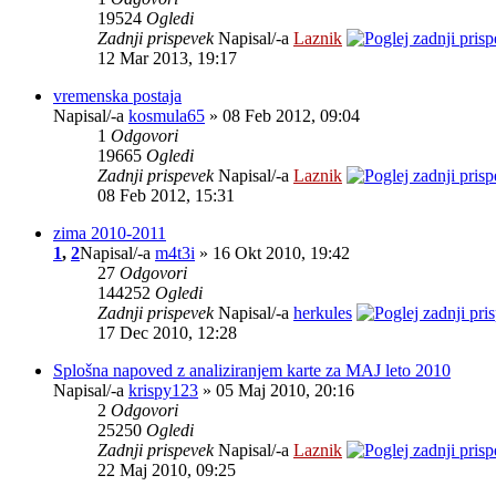
19524
Ogledi
Zadnji prispevek
Napisal/-a
Laznik
12 Mar 2013, 19:17
vremenska postaja
Napisal/-a
kosmula65
» 08 Feb 2012, 09:04
1
Odgovori
19665
Ogledi
Zadnji prispevek
Napisal/-a
Laznik
08 Feb 2012, 15:31
zima 2010-2011
1
,
2
Napisal/-a
m4t3i
» 16 Okt 2010, 19:42
27
Odgovori
144252
Ogledi
Zadnji prispevek
Napisal/-a
herkules
17 Dec 2010, 12:28
Splošna napoved z analiziranjem karte za MAJ leto 2010
Napisal/-a
krispy123
» 05 Maj 2010, 20:16
2
Odgovori
25250
Ogledi
Zadnji prispevek
Napisal/-a
Laznik
22 Maj 2010, 09:25