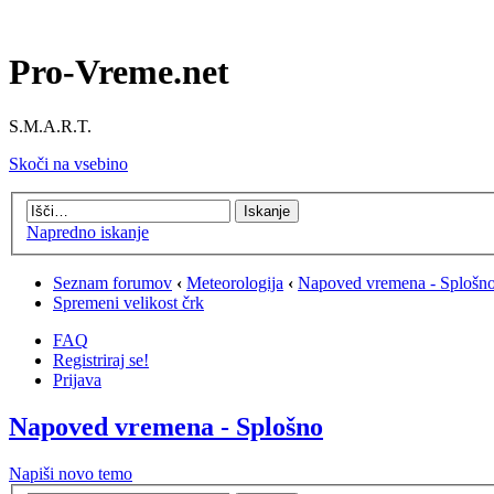
Pro-Vreme.net
S.M.A.R.T.
Skoči na vsebino
Napredno iskanje
Seznam forumov
‹
Meteorologija
‹
Napoved vremena - Splošn
Spremeni velikost črk
FAQ
Registriraj se!
Prijava
Napoved vremena - Splošno
Napiši novo temo