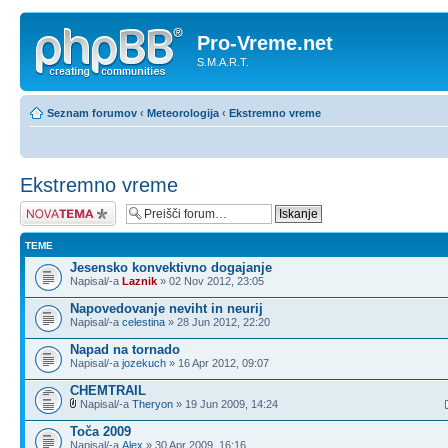
Pro-Vreme.net
S.M.A.R.T.
Seznam forumov
‹
Meteorologija
‹
Ekstremno vreme
Ekstremno vreme
Napiši novo temo
TEME
Jesensko konvektivno dogajanje
Napisal/-a
Laznik
» 02 Nov 2012, 23:05
Napovedovanje neviht in neurij
Napisal/-a
celestina
» 28 Jun 2012, 22:20
Napad na tornado
Napisal/-a
jozekuch
» 16 Apr 2012, 09:07
CHEMTRAIL
Napisal/-a
Theryon
» 19 Jun 2009, 14:24
Toča 2009
Napisal/-a
Alex
» 30 Apr 2009, 16:16