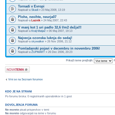
Tornadi v Evropi
Napisal/-a
Skadi
» 23 Maj 2008, 13:19
Plohe, nevihte, neurja07
Napisal/-a
Laznik
» 24 Maj 2007, 22:43
V manj kot 1 uri padlo 32,6 l/m2 dežja!!!
Napisal/-a
Kralj Matjaž
» 06 Maj 2007, 19:13
Najvecja ozonska luknja do sedaj!
Napisal/-a
skywalker
» 26 Nov 2006, 21:12
Pomladanski pojavi v decembru in novembru 2006!
Napisal/-a
ŽUPMART
» 26 Dec 2006, 20:23
Prikaži teme prejšnjih:
R
Napiši novo temo
Vrni se na Seznam forumov
KDO JE NA STRANI
Po forumu brska: 0 registriranih uporabnikov in 1 gost
DOVOLJENJA FORUMA
Ne morete
pisati prispevkov v temi
Ne morete
odgovarjati na teme v forumu