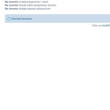
Ne morete
urejati prispevkov v temi
Ne morete
brisati vaših prispevkov forumu
Ne morete
dodati priponk prispevkom
Seznam forumov
Teče na
phpBB