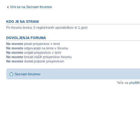
Vrni se na Seznam forumov
KDO JE NA STRANI
Po forumu brska: 0 registriranih uporabnikov in 1 gost
DOVOLJENJA FORUMA
Ne morete
pisati prispevkov v temi
Ne morete
odgovarjati na teme v forumu
Ne morete
urejati prispevkov v temi
Ne morete
brisati vaših prispevkov forumu
Ne morete
dodati priponk prispevkom
Seznam forumov
Teče na
phpBB