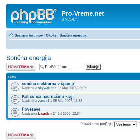
Pro-Vreme.net
S.M.A.R.T.
Seznam forumov
‹
Okolje
‹
Sončna energija
Sončna energija
Napiši novo temo
TEME
sončna elektrarna v španiji
Napisal/-a
skywalker
» 22 Maj 2007, 20:07
Kot sonca nad našimi kraji
Napisal/-a
zamot1
» 05 Mar 2007, 11:33
Povezave
Napisal/-a
Laznik
» 24 Jul 2006, 12:54
Prikaži teme prejšnjih:
R
Napiši novo temo