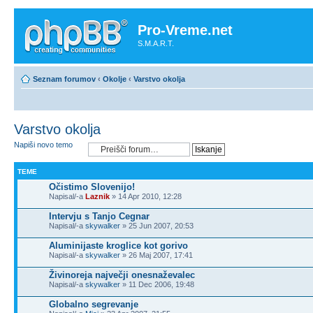
Pro-Vreme.net
S.M.A.R.T.
Seznam forumov
‹
Okolje
‹
Varstvo okolja
Varstvo okolja
Napiši novo temo
TEME
Očistimo Slovenijo!
Napisal/-a
Laznik
» 14 Apr 2010, 12:28
Intervju s Tanjo Cegnar
Napisal/-a
skywalker
» 25 Jun 2007, 20:53
Aluminijaste kroglice kot gorivo
Napisal/-a
skywalker
» 26 Maj 2007, 17:41
Živinoreja največji onesnaževalec
Napisal/-a
skywalker
» 11 Dec 2006, 19:48
Globalno segrevanje