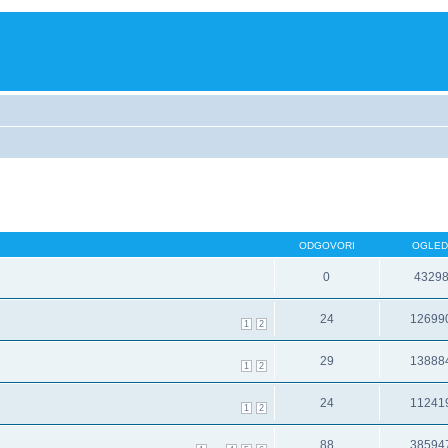
ODGOVORI
OGLED
0
4329
24
12699
1
2
29
13888
1
2
24
11241
1
2
88
38594