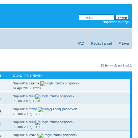
Napredno iskanje
FAQ
Registriraj se!
Prijava
13 tem • Stran
1
od
1
I
ZADNJI PRISPEVEK
Napisal/-a
Laznik
8
14 Apr 2010, 12:28
Napisal/-a
Mici
0
03 Jul 2007, 08:28
Napisal/-a
frizby
4
12 Jun 2007, 15:55
Napisal/-a
Mici
9
02 Jun 2007, 10:39
Napisal/-a
jest20
7