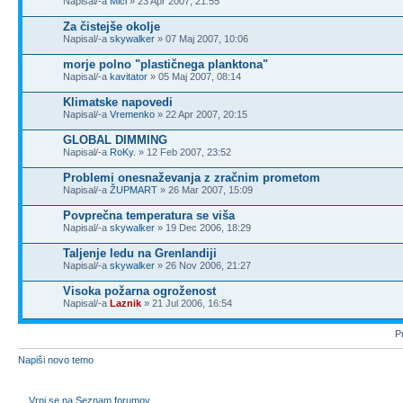
Napisal/-a
Mici
» 23 Apr 2007, 21:55
Za čistejše okolje
Napisal/-a
skywalker
» 07 Maj 2007, 10:06
morje polno "plastičnega planktona"
Napisal/-a
kavitator
» 05 Maj 2007, 08:14
Klimatske napovedi
Napisal/-a
Vremenko
» 22 Apr 2007, 20:15
GLOBAL DIMMING
Napisal/-a
RoKy.
» 12 Feb 2007, 23:52
Problemi onesnaževanja z zračnim prometom
Napisal/-a
ŽUPMART
» 26 Mar 2007, 15:09
Povprečna temperatura se viša
Napisal/-a
skywalker
» 19 Dec 2006, 18:29
Taljenje ledu na Grenlandiji
Napisal/-a
skywalker
» 26 Nov 2006, 21:27
Visoka požarna ogroženost
Napisal/-a
Laznik
» 21 Jul 2006, 16:54
Pr
Napiši novo temo
Vrni se na Seznam forumov