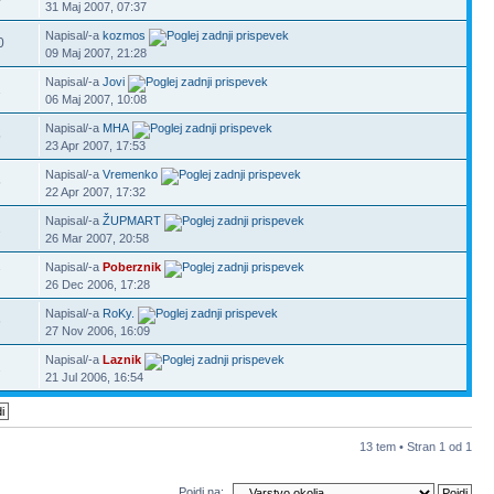
31 Maj 2007, 07:37
Napisal/-a
kozmos
0
09 Maj 2007, 21:28
Napisal/-a
Jovi
1
06 Maj 2007, 10:08
Napisal/-a
MHA
5
23 Apr 2007, 17:53
Napisal/-a
Vremenko
5
22 Apr 2007, 17:32
Napisal/-a
ŽUPMART
2
26 Mar 2007, 20:58
Napisal/-a
Poberznik
7
26 Dec 2006, 17:28
Napisal/-a
RoKy.
6
27 Nov 2006, 16:09
Napisal/-a
Laznik
2
21 Jul 2006, 16:54
13 tem • Stran
1
od
1
Pojdi na: