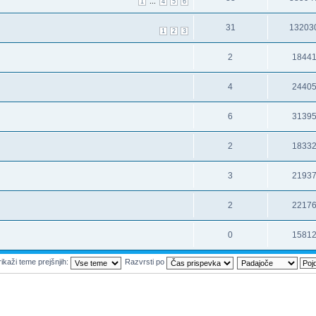
...
1
4
5
6
31
13203
1
2
3
2
1844
4
2440
6
3139
2
1833
3
2193
2
2217
0
1581
ikaži teme prejšnjih:
Razvrsti po