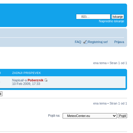
Napredno iskanje
FAQ
Registriraj se!
Prijava
ena tema • Stran
1
od
1
I
ZADNJI PRISPEVEK
Napisal/-a
Poberznik
0
10 Feb 2009, 17:33
ena tema • Stran
1
od
1
Pojdi na: