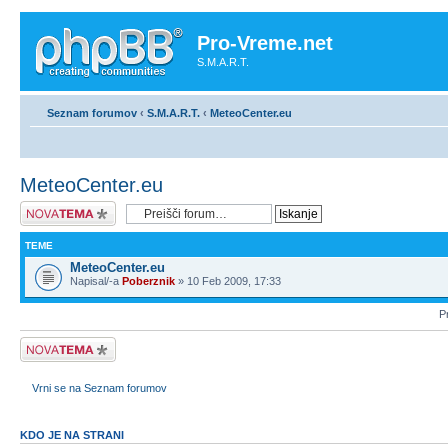
Pro-Vreme.net
S.M.A.R.T.
Seznam forumov
‹
S.M.A.R.T.
‹
MeteoCenter.eu
MeteoCenter.eu
Napiši novo temo
TEME
MeteoCenter.eu
Napisal/-a
Poberznik
» 10 Feb 2009, 17:33
Pr
Napiši novo temo
Vrni se na Seznam forumov
KDO JE NA STRANI