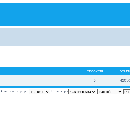
ODGOVORI
OGLED
0
4205
ikaži teme prejšnjih:
Razvrsti po