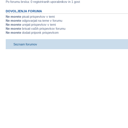
Po forumu brska: 0 registriranih uporabnikov in 1 gost
DOVOLJENJA FORUMA
Ne morete
pisati prispevkov v temi
Ne morete
odgovarjati na teme v forumu
Ne morete
urejati prispevkov v temi
Ne morete
brisati vaših prispevkov forumu
Ne morete
dodati priponk prispevkom
Seznam forumov