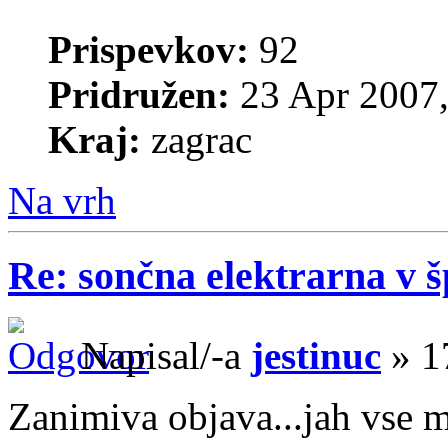
Prispevkov:
92
Pridružen:
23 Apr 2007,
Kraj:
zagrac
Na vrh
Re: sončna elektrarna v š
Napisal/-a
jestinuc
» 1
Zanimiva objava...jah vse m