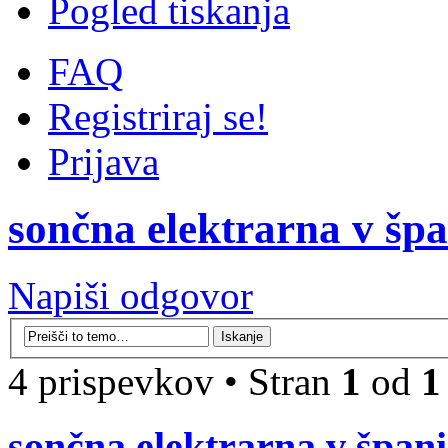
Pogled tiskanja
FAQ
Registriraj se!
Prijava
sončna elektrarna v špa
Napiši odgovor
4 prispevkov • Stran
1
od
1
sončna elektrarna v špani