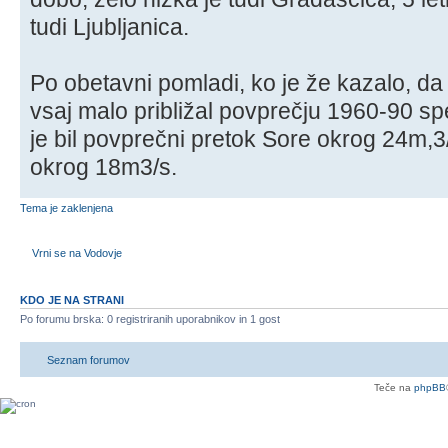
tudi Ljubljanica.
Po obetavni pomladi, ko je že kazalo, da 
vsaj malo približal povprečju 1960-90 spe
je bil povprečni pretok Sore okrog 24m,3
okrog 18m3/s.
Tema je zaklenjena
Vrni se na Vodovje
KDO JE NA STRANI
Po forumu brska: 0 registriranih uporabnikov in 1 gost
Seznam forumov
Teče na
phpBB