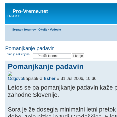
Pro-Vreme.net
S.M.A.R.T.
Seznam forumov
‹
Okolje
‹
Vodovje
Pomanjkanje padavin
Tema je zaklenjena
Pomanjkanje padavin
Napisal/-a
fisher
» 31 Jul 2006, 10:36
Letos se pa pomanjkanje padavin kaže 
zahodne Slovenije.
Sora je že dosegla minimalni letni pretok
dobo, zelo nizka je tudi Gradaščica, 5 let