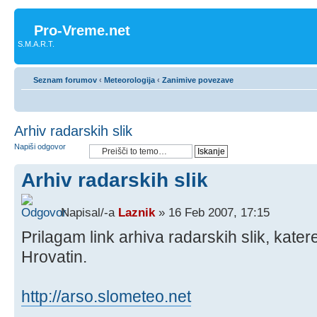
Pro-Vreme.net
S.M.A.R.T.
Seznam forumov
‹
Meteorologija
‹
Zanimive povezave
Arhiv radarskih slik
Napiši odgovor
Arhiv radarskih slik
Napisal/-a
Laznik
» 16 Feb 2007, 17:15
Prilagam link arhiva radarskih slik, kate
Hrovatin.
http://arso.slometeo.net