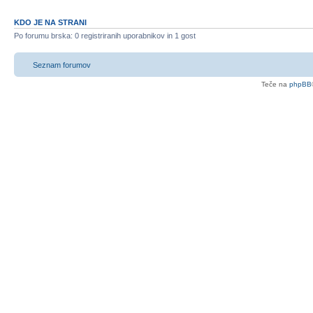
KDO JE NA STRANI
Po forumu brska: 0 registriranih uporabnikov in 1 gost
Seznam forumov
Teče na
phpBB