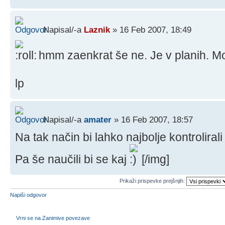
Napisal/-a
Laznik
» 16 Feb 2007, 18:49
hmm zaenkrat še ne. Je v planih. Mo
lp
Napisal/-a
amater
» 16 Feb 2007, 18:57
Na tak način bi lahko najbolje kontroliral
Pa še naučili bi se kaj
[/img]
Prikaži prispevke prejšnjih:
Napiši odgovor
Vrni se na Zanimive povezave