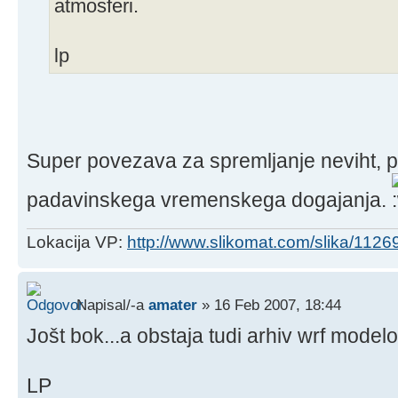
atmosferi.
lp
Super povezava za spremljanje neviht, p
padavinskega vremenskega dogajanja.
Lokacija VP:
http://www.slikomat.com/slika/112
Napisal/-a
amater
» 16 Feb 2007, 18:44
Jošt bok...a obstaja tudi arhiv wrf model
LP