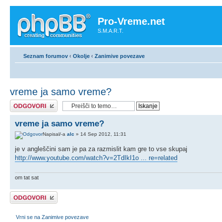
Pro-Vreme.net
S.M.A.R.T.
Seznam forumov
‹
Okolje
‹
Zanimive povezave
vreme ja samo vreme?
Napiši odgovor
vreme ja samo vreme?
Napisal/-a
alc
» 14 Sep 2012, 11:31
je v angleščini sam je pa za razmislit kam gre to vse skupaj
http://www.youtube.com/watch?v=2TdIkI1o ... re=related
om tat sat
Napiši odgovor
Vrni se na Zanimive povezave