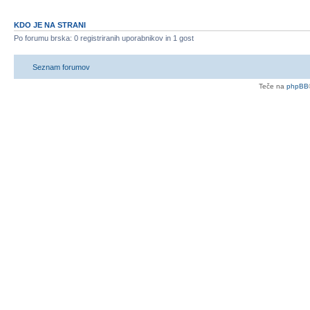
KDO JE NA STRANI
Po forumu brska: 0 registriranih uporabnikov in 1 gost
Seznam forumov
Teče na
phpBB