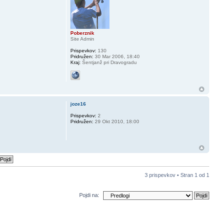
Poberznik
Site Admin
Prispevkov:
130
Pridružen:
30 Mar 2006, 18:40
Kraj:
Šentjanž pri Dravogradu
joze16
Prispevkov:
2
Pridružen:
29 Okt 2010, 18:00
3 prispevkov • Stran
1
od
1
Pojdi na: