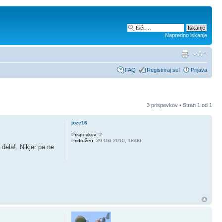
Napredno iskanje
FAQ
Registriraj se!
Prijava
3 prispevkov • Stran
1
od
1
joze16
Prispevkov:
2
Pridružen:
29 Okt 2010, 18:00
dela!. Nikjer pa ne