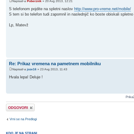
Napisal/-a
Poberznik
» 20 Avg 2013, 12:21
S telefonom pojdite na spletni naslov
http://www.pro-vreme.net/mobile/
S tem si bo telefon tudi zapomnil in naslednjič ko boste obiskali spletn
Lp, Matevž
Re: Prikaz vremena na pametnem mobilniku
Napisal/-a
joze16
» 23 Avg 2013, 11:43
Hvala lepa! Deluje !
Prikaž
Napiši odgovor
Vrni se na Predlogi
KDO JE NA STRANI