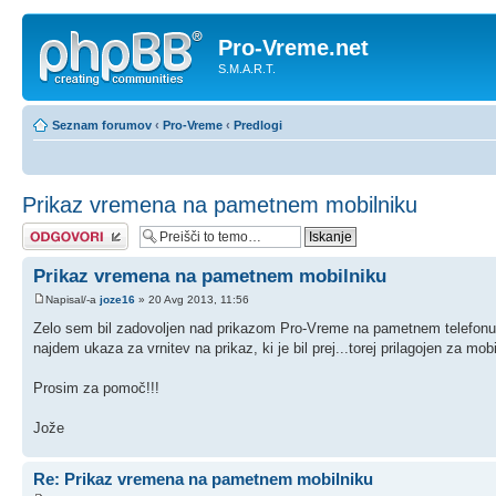
Pro-Vreme.net
S.M.A.R.T.
Seznam forumov
‹
Pro-Vreme
‹
Predlogi
Prikaz vremena na pametnem mobilniku
Napiši odgovor
Prikaz vremena na pametnem mobilniku
Napisal/-a
joze16
» 20 Avg 2013, 11:56
Zelo sem bil zadovoljen nad prikazom Pro-Vreme na pametnem telefonu. Ko
najdem ukaza za vrnitev na prikaz, ki je bil prej...torej prilagojen za mobi
Prosim za pomoč!!!
Jože
Re: Prikaz vremena na pametnem mobilniku