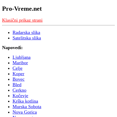
Pro-Vreme.net
Klasični prikaz strani
Radarska slika
Satelitska slika
Napovedi:
Ljubljana
Maribor
Celje
Koper
Bovec
Bled
Cerkno
Kočevje
Krška kotlina
Murska Sobota
Nova Gorica