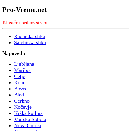
Pro-Vreme.net
Klasični prikaz strani
Radarska slika
Satelitska slika
Napovedi:
Ljubljana
Maribor
Celje
Koper
Bovec
Bled
Cerkno
Kočevje
Krška kotlina
Murska Sobota
Nova Gorica