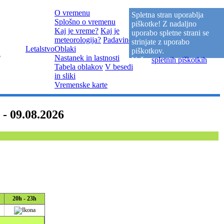
O vremenu
Spletna stran uporablja
Splošno o vremenu
piškotke! Z nadaljno
Kaj je vreme?
Kaj je
uporabo spletne strani se
meteorologija?
Padavine
strinjate z uporabo
Spletne
Letalstvo
Oblaki
Povezave
Kontakti
piškotkov.
a
kamere
Nastanek in lastnosti
Več o
spletnih piškotkih
.
Tabela oblakov
V besedi
in sliki
Vremenske karte
 09.08.2026
20h - 23h