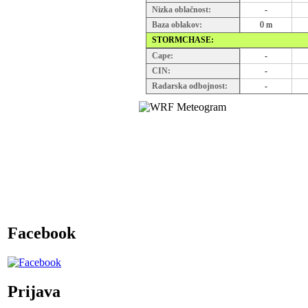
Nizka oblačnost:
-
Baza oblakov:
0 m
STORMCHASE:
Cape:
-
CIN:
-
Radarska odbojnost:
-
Facebook
Prijava