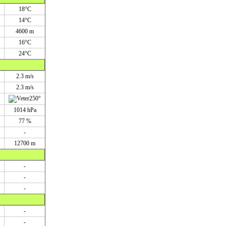
18°C
14°C
4600 m
16°C
24°C
2.3 m/s
2.3 m/s
250°
1014 hPa
77 %
-
12700 m
-
-
-
-
-