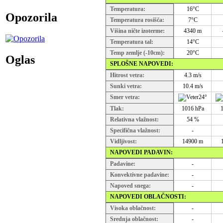
Temperatura:
16°C
Opozorila
Temperatura rosišča:
7°C
Višina ničte izoterme:
4340 m
Temperatura tal:
14°C
Temp zemlje (-10cm):
20°C
Oglas
SPLOŠNE NAPOVEDI:
Hitrost vetra:
4.3 m/s
Sunki vetra:
10.4 m/s
Smer vetra:
24°
Tlak:
1016 hPa
Relativna vlažnost:
54 %
Specifična vlažnost:
-
Vidljivost:
14900 m
NAPOVEDI PADAVIN:
Padavine:
-
Konvektivne padavine:
-
Napoved snega:
-
NAPOVEDI OBLAČNOSTI:
Visoka oblačnost:
-
Srednja oblačnost:
-