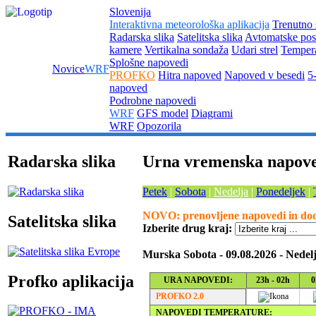
Slovenija
Interaktivna meteorološka aplikacija
Trenutno 
Radarska slika
Satelitska slika
Avtomatske pos
kamere
Vertikalna sondaža
Udari strel
Tempera
Splošne napovedi
Novice
WRF
PROFKO
Hitra napoved
Napoved v besedi
5
napoved
Podrobne napovedi
WRF
GFS model
Diagrami
WRF
Opozorila
Radarska slika
Urna vremenska napov
Petek
|
Sobota
|
Nedelja
|
Ponedeljek
|
NOVO: prenovljene napovedi in doda
Satelitska slika
Izberite drug kraj:
Murska Sobota - 09.08.2026 - Nedel
Profko aplikacija
URA NAPOVEDI:
23h - 02h
0
PROFKO 2.0
NAPOVEDI TEMPERATURE: