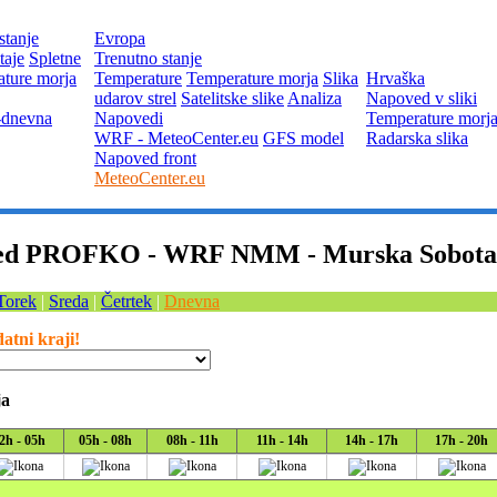
stanje
Evropa
taje
Spletne
Trenutno stanje
ture morja
Temperature
Temperature morja
Slika
Hrvaška
udarov strel
Satelitske slike
Analiza
Napoved v sliki
-dnevna
Napovedi
Temperature morj
WRF - MeteoCenter.eu
GFS model
Radarska slika
Napoved front
MeteoCenter.eu
ed PROFKO - WRF NMM - Murska Sobota -
Torek
|
Sreda
|
Četrtek
|
Dnevna
tni kraji!
ja
2h - 05h
05h - 08h
08h - 11h
11h - 14h
14h - 17h
17h - 20h