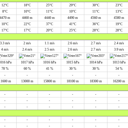
12°C
18°C
25°C
29°C
30°C
23°C
8°C
10°C
11°C
10°C
11°C
13°C
4470 m
4460 m
4440 m
4490 m
4560 m
4580 m
10°C
22°C
37°C
41°C
36°C
19°C
17°C
17°C
20°C
25°C
28°C
28°C
3.3 m/s
2 m/s
1.1 m/s
2.6 m/s
2.7 m/s
2.4 m/s
4 m/s
2.4 m/s
2.5 m/s
2.6 m/s
2.7 m/s
3.9 m/s
329°
21°
127°
167°
203°
217°
1016 hPa
1017 hPa
1016 hPa
1015 hPa
1014 hPa
1013 hPa
78 %
60 %
41 %
30 %
30 %
54 %
-
-
-
-
-
-
11600 m
13000 m
15800 m
18100 m
18300 m
16200 m
-
-
-
-
-
-
-
-
-
-
-
-
-
-
-
-
-
-
-
-
-
-
-
-
-
-
-
-
-
-