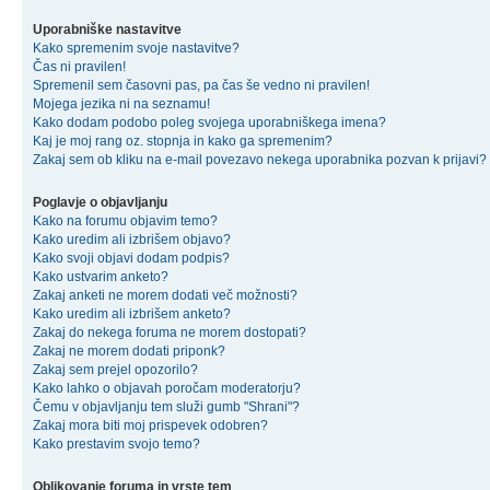
Uporabniške nastavitve
Kako spremenim svoje nastavitve?
Čas ni pravilen!
Spremenil sem časovni pas, pa čas še vedno ni pravilen!
Mojega jezika ni na seznamu!
Kako dodam podobo poleg svojega uporabniškega imena?
Kaj je moj rang oz. stopnja in kako ga spremenim?
Zakaj sem ob kliku na e-mail povezavo nekega uporabnika pozvan k prijavi?
Poglavje o objavljanju
Kako na forumu objavim temo?
Kako uredim ali izbrišem objavo?
Kako svoji objavi dodam podpis?
Kako ustvarim anketo?
Zakaj anketi ne morem dodati več možnosti?
Kako uredim ali izbrišem anketo?
Zakaj do nekega foruma ne morem dostopati?
Zakaj ne morem dodati priponk?
Zakaj sem prejel opozorilo?
Kako lahko o objavah poročam moderatorju?
Čemu v objavljanju tem služi gumb "Shrani"?
Zakaj mora biti moj prispevek odobren?
Kako prestavim svojo temo?
Oblikovanje foruma in vrste tem