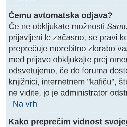
Čemu avtomatska odjava?
Če ne obkljukate možnosti
Samod
prijavljeni le začasno, se pravi 
preprečuje morebitno zlorabo vaše
med prijavo obkljukajte prej om
odsvetujemo, če do foruma dostop
knjižnici, internetnem "kafiču", š
ne vidite, jo je administrator odstr
Na vrh
Kako preprečim vidnost svoje