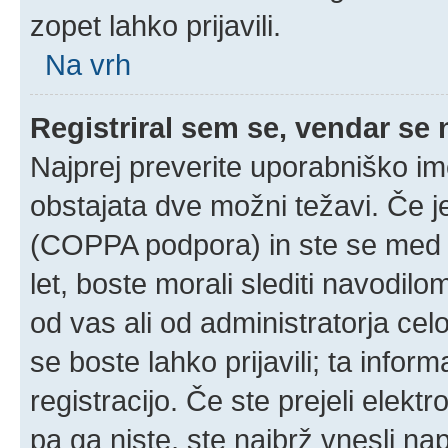
zopet lahko prijavili.
Na vrh
Registriral sem se, vendar se 
Najprej preverite uporabniško im
obstajata dve možni težavi. Če 
(COPPA podpora) in ste se med r
let, boste morali slediti navodilom
od vas ali od administratorja cel
se boste lahko prijavili; ta infor
registracijo. Če ste prejeli elekt
pa ga niste, ste najbrž vnesli na