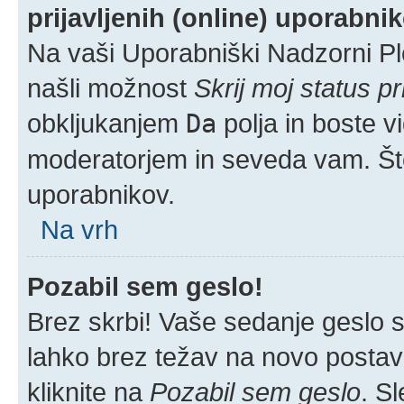
prijavljenih (online) uporabni
Na vaši Uporabniški Nadzorni Pl
našli možnost
Skrij moj status pr
obkljukanjem
Da
polja in boste v
moderatorjem in seveda vam. Šte
uporabnikov.
Na vrh
Pozabil sem geslo!
Brez skrbi! Vaše sedanje geslo si
lahko brez težav na novo postavlj
kliknite na
Pozabil sem geslo
. S