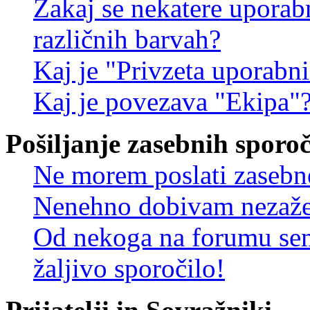
Zakaj se nekatere uporab
različnih barvah?
Kaj je "Privzeta uporabn
Kaj je povezava "Ekipa"
Pošiljanje zasebnih sporoč
Ne morem poslati zasebn
Nenehno dobivam nezažel
Od nekoga na forumu sem
žaljivo sporočilo!