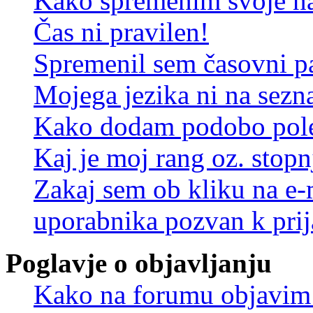
Kako spremenim svoje na
Čas ni pravilen!
Spremenil sem časovni pa
Mojega jezika ni na sez
Kako dodam podobo pole
Kaj je moj rang oz. stop
Zakaj sem ob kliku na e
uporabnika pozvan k prij
Poglavje o objavljanju
Kako na forumu objavim