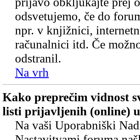
prijavo obkljukajte prej
odsvetujemo, če do forum
npr. v knjižnici, internet
računalnici itd. Če možnos
odstranil.
Na vrh
Kako preprečim vidnost s
listi prijavljenih (online
Na vaši Uporabniški Nadz
Nastavitvami foruma naš