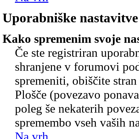
Uporabniške nastavitve
Kako spremenim svoje nas
Če ste registriran uporab
shranjene v forumovi poda
spremeniti, obiščite str
Plošče (povezavo ponavad
poleg še nekaterih povez
spremembo vseh vaših nas
Na vrh