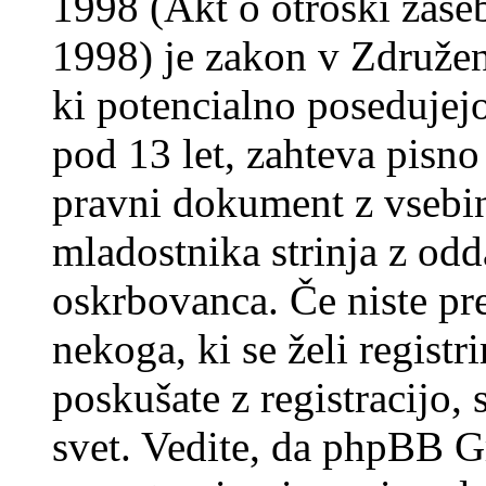
1998 (Akt o otroški zasebn
1998) je zakon v Združeni
ki potencialno posedujej
pod 13 let, zahteva pisno
pravni dokument z vsebin
mladostnika strinja z od
oskrbovanca. Če niste prep
nekoga, ki se želi registrir
poskušate z registracijo,
svet. Vedite, da phpBB G