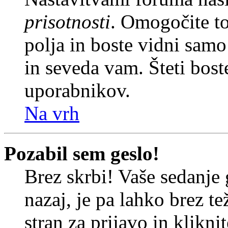
prisotnosti
. Omogočite t
polja in boste vidni sam
in seveda vam. Šteti bost
uporabnikov.
Na vrh
Pozabil sem geslo!
Brez skrbi! Vaše sedanje 
nazaj, je pa lahko brez t
stran za prijavo in klikni