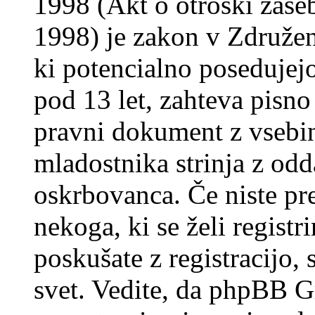
1998 (Akt o otroški zasebn
1998) je zakon v Združeni
ki potencialno posedujej
pod 13 let, zahteva pisno
pravni dokument z vsebin
mladostnika strinja z od
oskrbovanca. Če niste prep
nekoga, ki se želi registrir
poskušate z registracijo,
svet. Vedite, da phpBB G