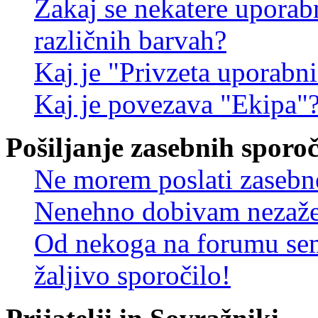
Zakaj se nekatere uporab
različnih barvah?
Kaj je "Privzeta uporabn
Kaj je povezava "Ekipa"
Pošiljanje zasebnih sporoč
Ne morem poslati zasebn
Nenehno dobivam nezažel
Od nekoga na forumu sem
žaljivo sporočilo!