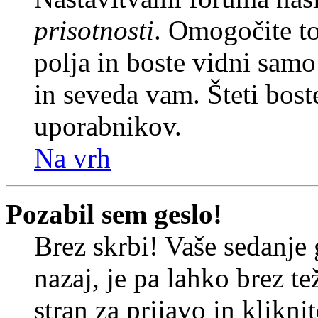
prisotnosti
. Omogočite t
polja in boste vidni sam
in seveda vam. Šteti bost
uporabnikov.
Na vrh
Pozabil sem geslo!
Brez skrbi! Vaše sedanje 
nazaj, je pa lahko brez t
stran za prijavo in klikni