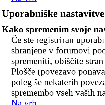
Uporabniške nastavitve
Kako spremenim svoje nas
Če ste registriran uporab
shranjene v forumovi poda
spremeniti, obiščite str
Plošče (povezavo ponavad
poleg še nekaterih povez
spremembo vseh vaših nas
Na vrh