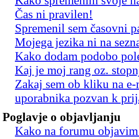
Kako spremenim svoje na
Čas ni pravilen!
Spremenil sem časovni pa
Mojega jezika ni na sez
Kako dodam podobo pole
Kaj je moj rang oz. stop
Zakaj sem ob kliku na e
uporabnika pozvan k prij
Poglavje o objavljanju
Kako na forumu objavim