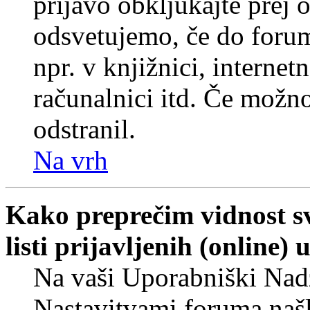
prijavo obkljukajte prej
odsvetujemo, če do forum
npr. v knjižnici, internet
računalnici itd. Če možnos
odstranil.
Na vrh
Kako preprečim vidnost s
listi prijavljenih (online
Na vaši Uporabniški Nadz
Nastavitvami foruma naš