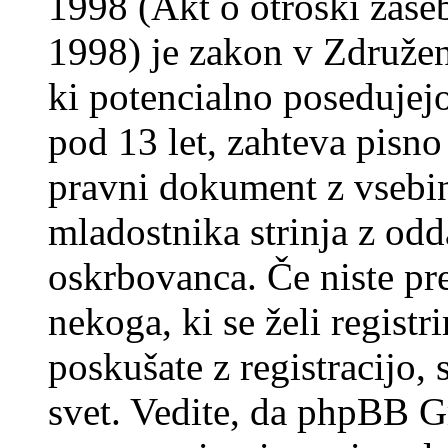
1998 (Akt o otroški zasebn
1998) je zakon v Združeni
ki potencialno posedujej
pod 13 let, zahteva pisno
pravni dokument z vsebin
mladostnika strinja z od
oskrbovanca. Če niste prep
nekoga, ki se želi registrir
poskušate z registracijo,
svet. Vedite, da phpBB G