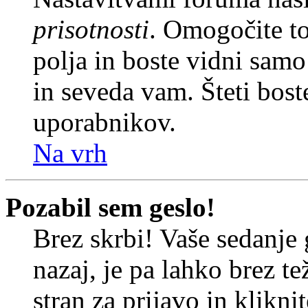
prisotnosti
. Omogočite t
polja in boste vidni sam
in seveda vam. Šteti bost
uporabnikov.
Na vrh
Pozabil sem geslo!
Brez skrbi! Vaše sedanje 
nazaj, je pa lahko brez t
stran za prijavo in klikni