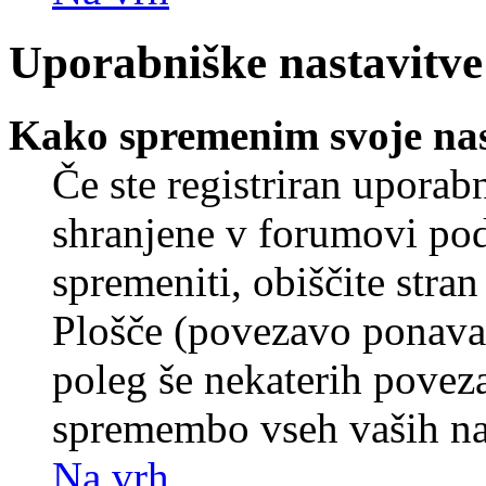
Uporabniške nastavitve
Kako spremenim svoje nas
Če ste registriran uporab
shranjene v forumovi poda
spremeniti, obiščite str
Plošče (povezavo ponavad
poleg še nekaterih povez
spremembo vseh vaših nas
Na vrh