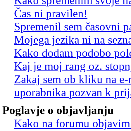
Kako spremenim svoje na
Čas ni pravilen!
Spremenil sem časovni pa
Mojega jezika ni na sez
Kako dodam podobo pole
Kaj je moj rang oz. stop
Zakaj sem ob kliku na e
uporabnika pozvan k prij
Poglavje o objavljanju
Kako na forumu objavim