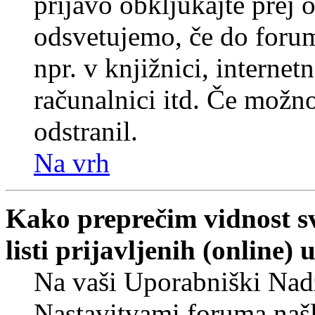
prijavo obkljukajte prej
odsvetujemo, če do forum
npr. v knjižnici, internet
računalnici itd. Če možnos
odstranil.
Na vrh
Kako preprečim vidnost s
listi prijavljenih (online
Na vaši Uporabniški Nadz
Nastavitvami foruma naš