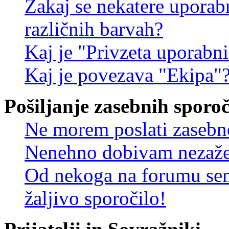
Zakaj se nekatere uporab
različnih barvah?
Kaj je "Privzeta uporabn
Kaj je povezava "Ekipa"
Pošiljanje zasebnih sporoč
Ne morem poslati zasebn
Nenehno dobivam nezažel
Od nekoga na forumu sem
žaljivo sporočilo!