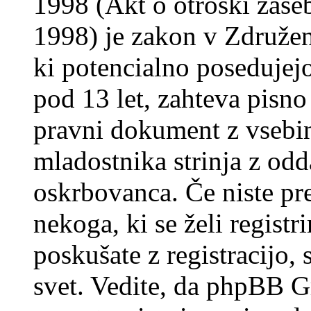
1998 (Akt o otroški zasebn
1998) je zakon v Združeni
ki potencialno posedujej
pod 13 let, zahteva pisno
pravni dokument z vsebin
mladostnika strinja z od
oskrbovanca. Če niste prep
nekoga, ki se želi registrir
poskušate z registracijo,
svet. Vedite, da phpBB G