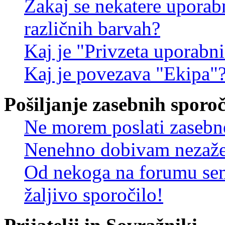
Zakaj se nekatere uporab
različnih barvah?
Kaj je "Privzeta uporabn
Kaj je povezava "Ekipa"
Pošiljanje zasebnih sporoč
Ne morem poslati zasebn
Nenehno dobivam nezažel
Od nekoga na forumu sem
žaljivo sporočilo!