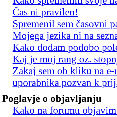
Kako spremenim svoje na
Čas ni pravilen!
Spremenil sem časovni pa
Mojega jezika ni na sez
Kako dodam podobo pole
Kaj je moj rang oz. stop
Zakaj sem ob kliku na e
uporabnika pozvan k prij
Poglavje o objavljanju
Kako na forumu objavim