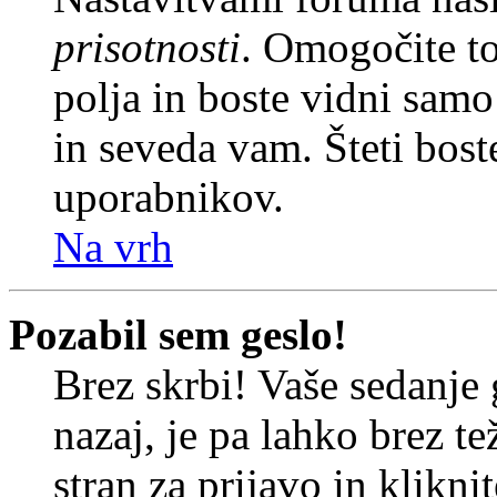
prisotnosti
. Omogočite t
polja in boste vidni sam
in seveda vam. Šteti bost
uporabnikov.
Na vrh
Pozabil sem geslo!
Brez skrbi! Vaše sedanje 
nazaj, je pa lahko brez t
stran za prijavo in klikni