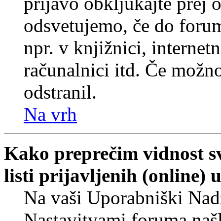
prijavo obkljukajte prej
odsvetujemo, če do forum
npr. v knjižnici, internet
računalnici itd. Če možnos
odstranil.
Na vrh
Kako preprečim vidnost s
listi prijavljenih (online
Na vaši Uporabniški Nadz
Nastavitvami foruma naš