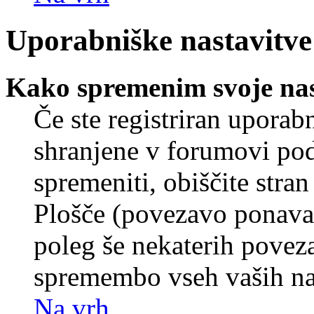
Uporabniške nastavitve
Kako spremenim svoje nas
Če ste registriran uporab
shranjene v forumovi poda
spremeniti, obiščite str
Plošče (povezavo ponavad
poleg še nekaterih povez
spremembo vseh vaših nas
Na vrh