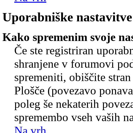
Uporabniške nastavitve
Kako spremenim svoje nas
Če ste registriran uporab
shranjene v forumovi poda
spremeniti, obiščite str
Plošče (povezavo ponavad
poleg še nekaterih povez
spremembo vseh vaših nas
Na vrh