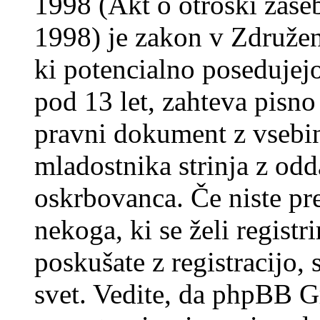
1998 (Akt o otroški zasebn
1998) je zakon v Združeni
ki potencialno posedujej
pod 13 let, zahteva pisno
pravni dokument z vsebin
mladostnika strinja z od
oskrbovanca. Če niste prep
nekoga, ki se želi registrir
poskušate z registracijo,
svet. Vedite, da phpBB G