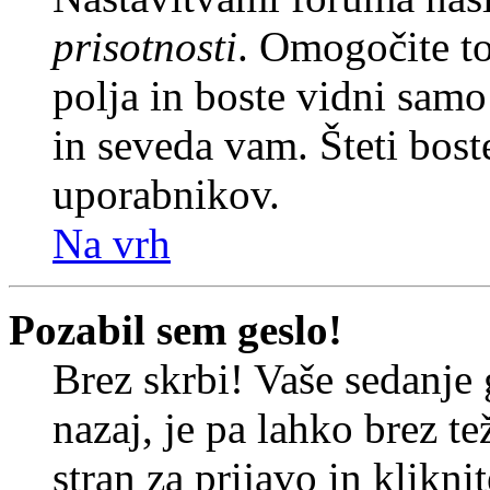
prisotnosti
. Omogočite t
polja in boste vidni sam
in seveda vam. Šteti bost
uporabnikov.
Na vrh
Pozabil sem geslo!
Brez skrbi! Vaše sedanje 
nazaj, je pa lahko brez t
stran za prijavo in klikni