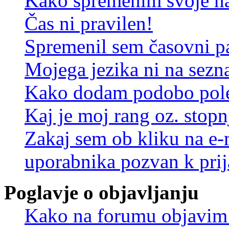
Kako spremenim svoje na
Čas ni pravilen!
Spremenil sem časovni pa
Mojega jezika ni na sez
Kako dodam podobo pole
Kaj je moj rang oz. stop
Zakaj sem ob kliku na e
uporabnika pozvan k prij
Poglavje o objavljanju
Kako na forumu objavim