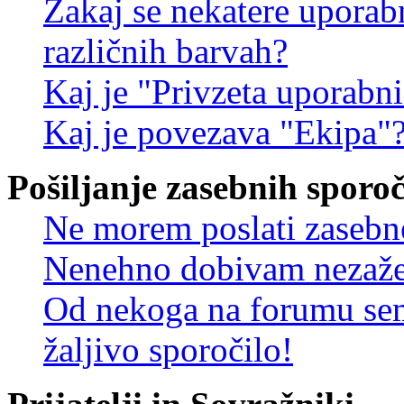
Zakaj se nekatere uporab
različnih barvah?
Kaj je "Privzeta uporabn
Kaj je povezava "Ekipa"
Pošiljanje zasebnih sporoč
Ne morem poslati zasebn
Nenehno dobivam nezažel
Od nekoga na forumu sem
žaljivo sporočilo!