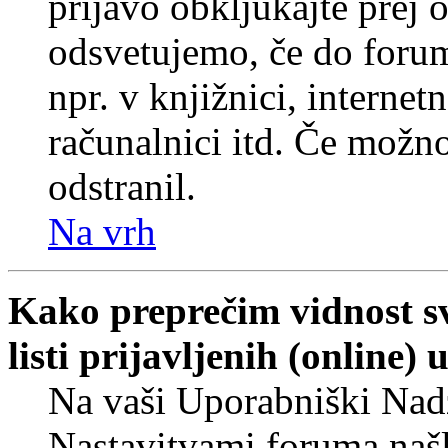
prijavo obkljukajte prej
odsvetujemo, če do forum
npr. v knjižnici, internet
računalnici itd. Če možnos
odstranil.
Na vrh
Kako preprečim vidnost s
listi prijavljenih (online
Na vaši Uporabniški Nadz
Nastavitvami foruma naš