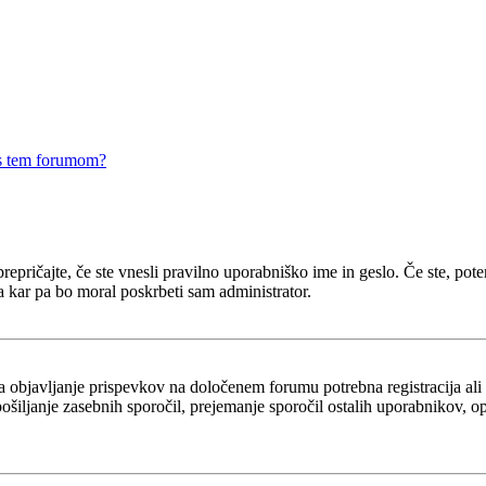
 s tem forumom?
epričajte, če ste vnesli pravilno uporabniško ime in geslo. Če ste, potem 
a kar pa bo moral poskrbeti sam administrator.
za objavljanje prispevkov na določenem forumu potrebna registracija al
 pošiljanje zasebnih sporočil, prejemanje sporočil ostalih uporabnikov, 