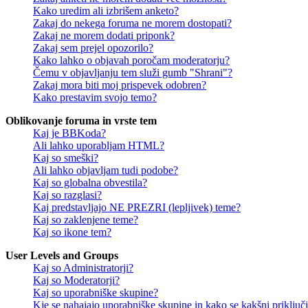
Kako uredim ali izbrišem anketo?
Zakaj do nekega foruma ne morem dostopati?
Zakaj ne morem dodati priponk?
Zakaj sem prejel opozorilo?
Kako lahko o objavah poročam moderatorju?
Čemu v objavljanju tem služi gumb "Shrani"?
Zakaj mora biti moj prispevek odobren?
Kako prestavim svojo temo?
Oblikovanje foruma in vrste tem
Kaj je BBKoda?
Ali lahko uporabljam HTML?
Kaj so smeški?
Ali lahko objavljam tudi podobe?
Kaj so globalna obvestila?
Kaj so razglasi?
Kaj predstavljajo NE PREZRI (lepljivek) teme?
Kaj so zaklenjene teme?
Kaj so ikone tem?
User Levels and Groups
Kaj so Administratorji?
Kaj so Moderatorji?
Kaj so uporabniške skupine?
Kje se nahajajo uporabniške skupine in kako se kakšni priključi