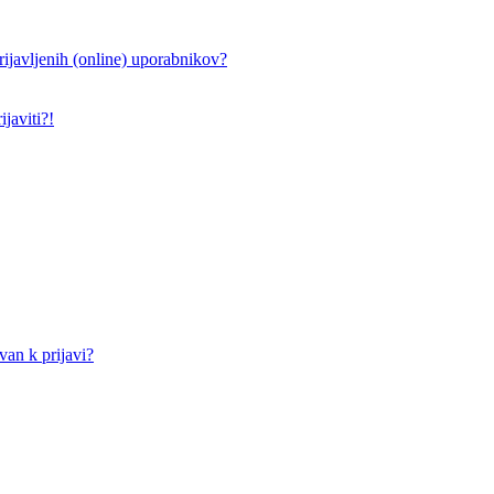
ijavljenih (online) uporabnikov?
javiti?!
an k prijavi?