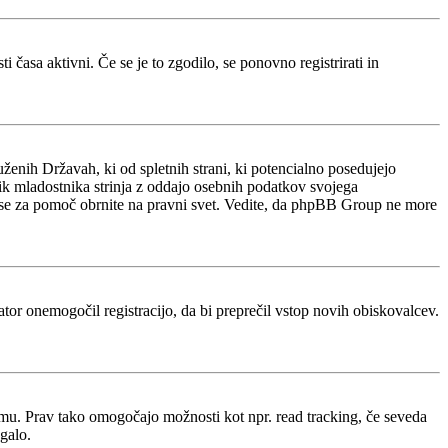
 časa aktivni. Če se je to zgodilo, se ponovno registrirati in
ženih Državah, ki od spletnih strani, ki potencialno posedujejo
nik mladostnika strinja z oddajo osebnih podatkov svojega
acijo, se za pomoč obrnite na pravni svet. Vedite, da phpBB Group ne more
rator onemogočil registracijo, da bi preprečil vstop novih obiskovalcev.
rumu. Prav tako omogočajo možnosti kot npr. read tracking, če seveda
galo.