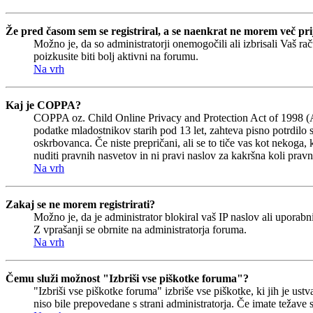
Že pred časom sem se registriral, a se naenkrat ne morem več prij
Možno je, da so administratorji onemogočili ali izbrisali Vaš rač
poizkusite biti bolj aktivni na forumu.
Na vrh
Kaj je COPPA?
COPPA oz. Child Online Privacy and Protection Act of 1998 (Akt 
podatke mladostnikov starih pod 13 let, zahteva pisno potrdilo 
oskrbovanca. Če niste prepričani, ali se to tiče vas kot nekoga, 
nuditi pravnih nasvetov in ni pravi naslov za kakršna koli pravn
Na vrh
Zakaj se ne morem registrirati?
Možno je, da je administrator blokiral vaš IP naslov ali uporabni
Z vprašanji se obrnite na administratorja foruma.
Na vrh
Čemu služi možnost "Izbriši vse piškotke foruma"?
"Izbriši vse piškotke foruma" izbriše vse piškotke, ki jih je u
niso bile prepovedane s strani administratorja. Če imate težave