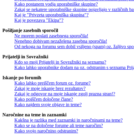
Kako postanem vodja uporabniške skupine?
Zakaj se nekatere uporabniške skupine pojavljajo v različnih b
Kaj je "Privzeta uporabniška skupina"?
Kaj je povezava "Ekipa"?
Pošiljanje zasebnih sporočil
Ne morem poslati zasebnega sporočila!
Nenehno dobivam nezaželena zasebna sporočila!
Od nekoga na forumu sem dobil vsiljeno (spam) oz. žaljivo spo
Prijatelji in Sovražniki
Kdo so moji Prijatelji in Sovražniki na seznamu?
Kako lahko uporabnike dodam na oz. odstranim s seznama Prija
Iskanje po forumih
Kako lahko preiščem forum oz. forume?
Zakaj je moje iskanje brez rezultatov?
Zakaj je odgovor na moje iskanje zgolj prazna stran!?
Kako poiščem določene člane?
Kako najdem svoje objave in teme?
Naročnine na teme in zaznamki
Kakšna je razlika med zaznamki in naročninami na teme?
Kako se na določene forume ali teme naročim?
Kako svojo naročnino odstranim?