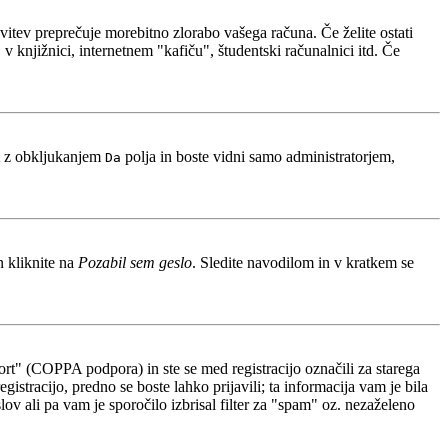
avitev preprečuje morebitno zlorabo vašega računa. Če želite ostati
 knjižnici, internetnem "kafiču", študentski računalnici itd. Če
t z obkljukanjem
polja in boste vidni samo administratorjem,
Da
n kliknite na
Pozabil sem geslo
. Sledite navodilom in v kratkem se
rt" (COPPA podpora) in ste se med registracijo označili za starega
gistracijo, predno se boste lahko prijavili; ta informacija vam je bila
slov ali pa vam je sporočilo izbrisal filter za "spam" oz. nezaželeno