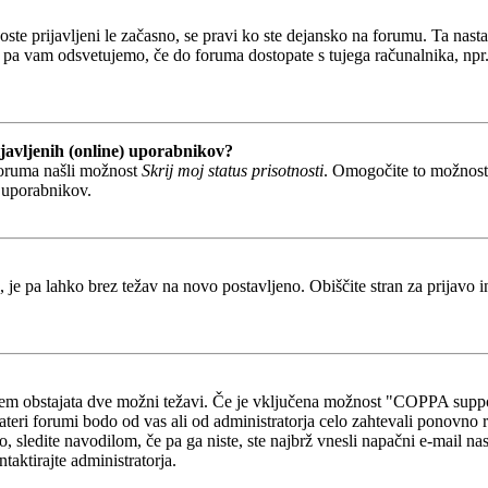
boste prijavljeni le začasno, se pravi ko ste dejansko na forumu. Ta nast
 pa vam odsvetujemo, če do foruma dostopate s tujega računalnika, npr. v
javljenih (online) uporabnikov?
foruma našli možnost
Skrij moj status prisotnosti
. Omogočite to možnos
h uporabnikov.
, je pa lahko brez težav na novo postavljeno. Obiščite stran za prijavo i
otem obstajata dve možni težavi. Če je vključena možnost "COPPA suppo
kateri forumi bodo od vas ali od administratorja celo zahtevali ponovno re
o, sledite navodilom, če pa ga niste, ste najbrž vnesli napačni e-mail na
ntaktirajte administratorja.