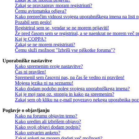
Zakaj se pravzaprav moram registrirati?
Čemu avtomatska odjava?
Kako preprečim vidnost svojega uporabniškega imena na listi pr
Pozabil sem geslo!
Registriral sem se, vendar se ne morem prijaviti!
Že pred časom sem se registriral, a se naenkrat ne morem več pri
Kaj je COPPA?
Zakaj se ne morem registrirati?
Čemu služi možnost "Izbriši vse piškotke foruma"?
Uporabniške nastavitve
Kako spremenim svoje nastavitve?
Čas ni pravilen!
Spremenil sem časovni pas, pa čas še vedno ni pravilen!
Mojega jezika ni na seznamu!
Kako dodam podobo poleg svojega uporabniškega imena?
Kaj je moj rang oz. stopnja in kako ga spremenim?
Zakaj sem ob kliku na e-mail povezavo nekega uporabnika pozv
Poglavje o objavljanju
Kako na forumu objavim temo?
Kako uredim ali izbrišem objavo?
Kako svoji objavi dodam podpis?
Kako ustvarim anketo?
Zakaj anketi ne morem dodati več možnosti?