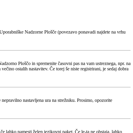
voje Uporabniške Nadzorne Plošče (povezavo ponavadi najdete na vrhu
Nadzorno Ploščo in spremenite časovni pas na vam ustreznega, npr. na
ino ostalih nastavitev. Če torej še niste registrirani, je sedaj dobra
je nepravilno nastavljena ura na strežniku. Prosimo, opozorite
 če lahko namesti želen jezikovni paket. Če le-ta ne obstaja, lahko