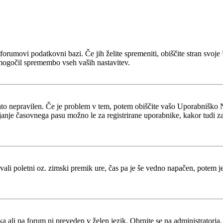
 v forumovi podatkovni bazi. Če jih želite spremeniti, obiščite stran s
mogočil spremembo vseh vaših nastavitev.
zato nepravilen. Če je problem v tem, potem obiščite vašo Uporabniško 
je časovnega pasu možno le za registrirane uporabnike, kakor tudi za več
tevali poletni oz. zimski premik ure, čas pa je še vedno napačen, potem 
ka ali pa forum ni preveden v želen jezik. Obrnite se na administratorja,