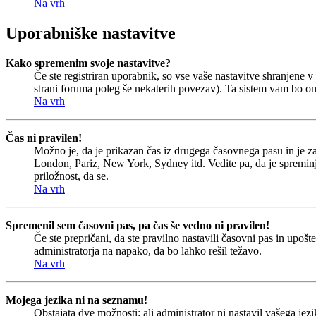
Na vrh
Uporabniške nastavitve
Kako spremenim svoje nastavitve?
Če ste registriran uporabnik, so vse vaše nastavitve shranjene
strani foruma poleg še nekaterih povezav). Ta sistem vam bo o
Na vrh
Čas ni pravilen!
Možno je, da je prikazan čas iz drugega časovnega pasu in je 
London, Pariz, New York, Sydney itd. Vedite pa, da je spreminjan
priložnost, da se.
Na vrh
Spremenil sem časovni pas, pa čas še vedno ni pravilen!
Če ste prepričani, da ste pravilno nastavili časovni pas in upoš
administratorja na napako, da bo lahko rešil težavo.
Na vrh
Mojega jezika ni na seznamu!
Obstajata dve možnosti: ali administrator ni nastavil vašega jezi