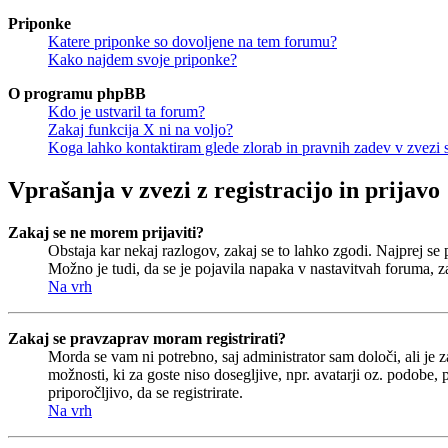
Priponke
Katere priponke so dovoljene na tem forumu?
Kako najdem svoje priponke?
O programu phpBB
Kdo je ustvaril ta forum?
Zakaj funkcija X ni na voljo?
Koga lahko kontaktiram glede zlorab in pravnih zadev v zvezi
Vprašanja v zvezi z registracijo in prijavo
Zakaj se ne morem prijaviti?
Obstaja kar nekaj razlogov, zakaj se to lahko zgodi. Najprej se pr
Možno je tudi, da se je pojavila napaka v nastavitvah foruma, z
Na vrh
Zakaj se pravzaprav moram registrirati?
Morda se vam ni potrebno, saj administrator sam določi, ali je 
možnosti, ki za goste niso dosegljive, npr. avatarji oz. podobe,
priporočljivo, da se registrirate.
Na vrh