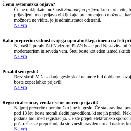
Čemu avtomatska odjava?
Če ne obkljukate možnosti
Samodejna prijava
ko se prijavite, 
prijavljeni, med prijavo obkljukajte prej omenjeno možnost, kar
možnosti ne vidite, jo je administrator odstranil.
Na vrh
Kako preprečim vidnost svojega uporabniškega imena na listi pri
Na vaši Uporabniški Nadzorni Plošči boste pod Nastavitvami 
moderatorjem in seveda vam. Šteti boste kot eden izmed skriti
Na vrh
Pozabil sem geslo!
Brez skrbi! Vaše sedanje geslo sicer ne more biti dobljeno nazaj
boste zopet lahko prijavili.
Na vrh
Registriral sem se, vendar se ne morem prijaviti!
Najprej preverite uporabniško ime in geslo. Če sta pravilna, p
pod 13 let, boste morali slediti navodilom, ki ste jih prejeli. Ne
podana tudi med registracijo. Če ste prejeli elektronsko sporočil
pošto. Če ste prepričani, da ste vnesli pravilen e-mail naslov, ko
Na vrh