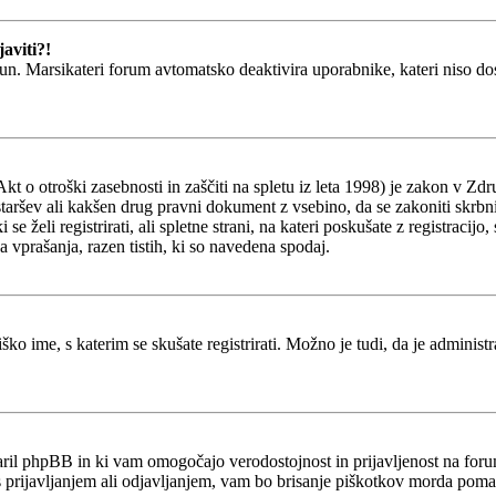
aviti?!
un. Marsikateri forum avtomatsko deaktivira uporabnike, kateri niso dosti
o otroški zasebnosti in zaščiti na spletu iz leta 1998) je zakon v Zdru
staršev ali kakšen drug pravni dokument z vsebino, da se zakoniti skrb
ki se želi registrirati, ali spletne strani, na kateri poskušate z registr
a vprašanja, razen tistih, ki so navedena spodaj.
ško ime, s katerim se skušate registrirati. Možno je tudi, da je administ
stvaril phpBB in ki vam omogočajo verodostojnost in prijavljenost na fo
 s prijavljanjem ali odjavljanjem, vam bo brisanje piškotkov morda poma