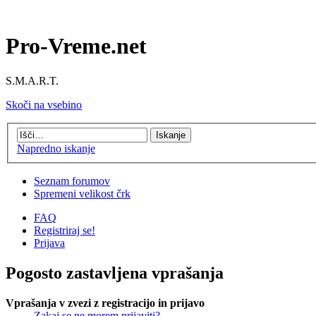
Pro-Vreme.net
S.M.A.R.T.
Skoči na vsebino
Napredno iskanje
Seznam forumov
Spremeni velikost črk
FAQ
Registriraj se!
Prijava
Pogosto zastavljena vprašanja
Vprašanja v zvezi z registracijo in prijavo
Zakaj se ne morem prijaviti?