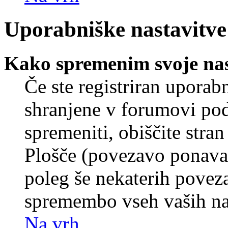
Uporabniške nastavitve
Kako spremenim svoje nas
Če ste registriran uporab
shranjene v forumovi poda
spremeniti, obiščite str
Plošče (povezavo ponavad
poleg še nekaterih povez
spremembo vseh vaših nas
Na vrh