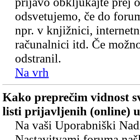
prijavo obkljukajte prej
odsvetujemo, če do forum
npr. v knjižnici, internet
računalnici itd. Če možnos
odstranil.
Na vrh
Kako preprečim vidnost s
listi prijavljenih (online
Na vaši Uporabniški Nadz
Nastavitvami foruma naš