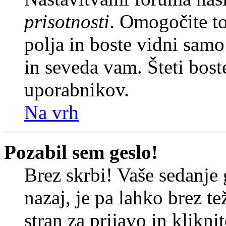
prisotnosti
. Omogočite t
polja in boste vidni sam
in seveda vam. Šteti bost
uporabnikov.
Na vrh
Pozabil sem geslo!
Brez skrbi! Vaše sedanje 
nazaj, je pa lahko brez t
stran za prijavo in klikni