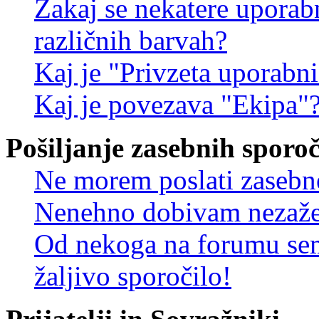
Zakaj se nekatere uporab
različnih barvah?
Kaj je "Privzeta uporabn
Kaj je povezava "Ekipa"
Pošiljanje zasebnih sporoč
Ne morem poslati zasebn
Nenehno dobivam nezažel
Od nekoga na forumu sem
žaljivo sporočilo!