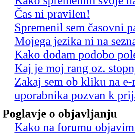
Kako spremenim svoje na
Čas ni pravilen!
Spremenil sem časovni pa
Mojega jezika ni na sez
Kako dodam podobo pole
Kaj je moj rang oz. stop
Zakaj sem ob kliku na e
uporabnika pozvan k prij
Poglavje o objavljanju
Kako na forumu objavim