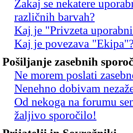
Zakaj se nekatere uporab
različnih barvah?
Kaj je "Privzeta uporabn
Kaj je povezava "Ekipa"
Pošiljanje zasebnih sporoč
Ne morem poslati zasebn
Nenehno dobivam nezažel
Od nekoga na forumu sem
žaljivo sporočilo!