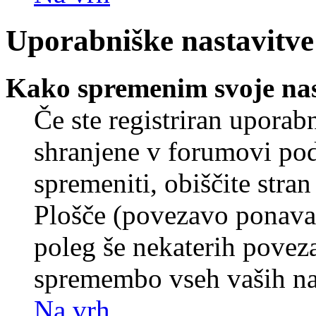
Uporabniške nastavitve
Kako spremenim svoje nas
Če ste registriran uporab
shranjene v forumovi poda
spremeniti, obiščite str
Plošče (povezavo ponavad
poleg še nekaterih povez
spremembo vseh vaših nas
Na vrh