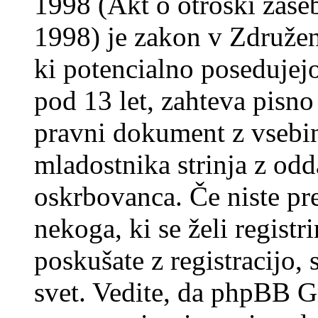
1998 (Akt o otroški zasebn
1998) je zakon v Združeni
ki potencialno posedujej
pod 13 let, zahteva pisno
pravni dokument z vsebin
mladostnika strinja z od
oskrbovanca. Če niste prep
nekoga, ki se želi registrir
poskušate z registracijo,
svet. Vedite, da phpBB G