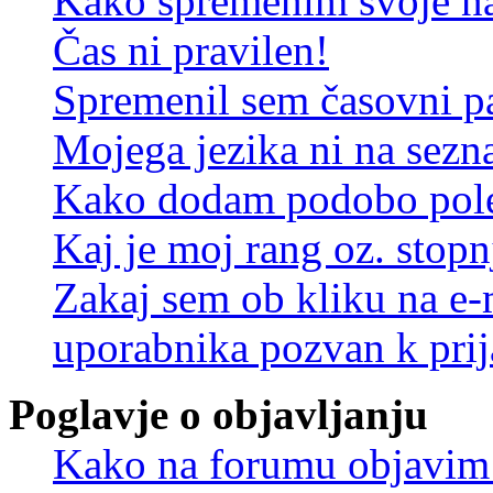
Kako spremenim svoje na
Čas ni pravilen!
Spremenil sem časovni pa
Mojega jezika ni na sez
Kako dodam podobo pole
Kaj je moj rang oz. stop
Zakaj sem ob kliku na e
uporabnika pozvan k prij
Poglavje o objavljanju
Kako na forumu objavim