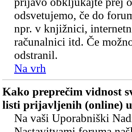
prijavo obkljukajte prej
odsvetujemo, če do forum
npr. v knjižnici, internet
računalnici itd. Če možnos
odstranil.
Na vrh
Kako preprečim vidnost s
listi prijavljenih (online
Na vaši Uporabniški Nadz
Nastavitvami foruma naš