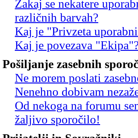
Zakaj se nekatere uporab
različnih barvah?
Kaj je "Privzeta uporabn
Kaj je povezava "Ekipa"
Pošiljanje zasebnih sporoč
Ne morem poslati zasebn
Nenehno dobivam nezažel
Od nekoga na forumu sem
žaljivo sporočilo!