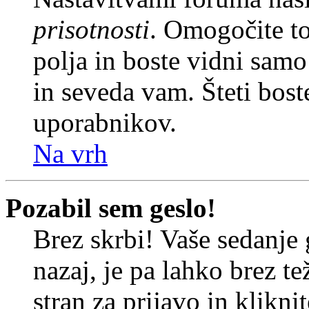
prisotnosti
. Omogočite t
polja in boste vidni sam
in seveda vam. Šteti bost
uporabnikov.
Na vrh
Pozabil sem geslo!
Brez skrbi! Vaše sedanje 
nazaj, je pa lahko brez t
stran za prijavo in klikni