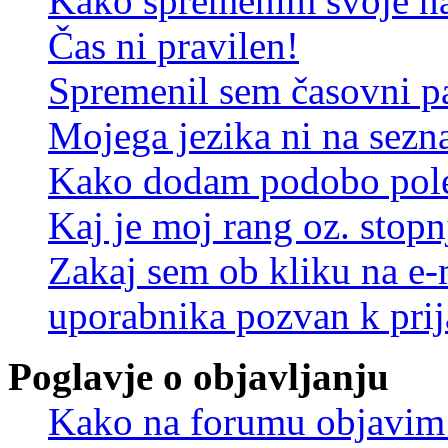
Kako spremenim svoje na
Čas ni pravilen!
Spremenil sem časovni pa
Mojega jezika ni na sez
Kako dodam podobo pole
Kaj je moj rang oz. stop
Zakaj sem ob kliku na e
uporabnika pozvan k prij
Poglavje o objavljanju
Kako na forumu objavim