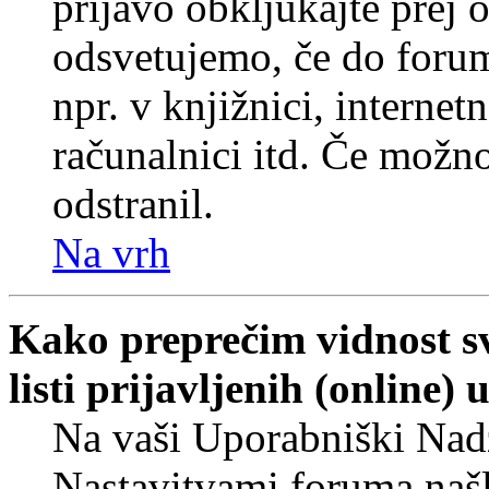
prijavo obkljukajte prej
odsvetujemo, če do forum
npr. v knjižnici, internet
računalnici itd. Če možnos
odstranil.
Na vrh
Kako preprečim vidnost s
listi prijavljenih (online
Na vaši Uporabniški Nadz
Nastavitvami foruma naš