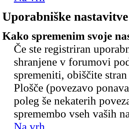
Uporabniške nastavitve
Kako spremenim svoje nas
Če ste registriran uporab
shranjene v forumovi poda
spremeniti, obiščite str
Plošče (povezavo ponavad
poleg še nekaterih povez
spremembo vseh vaših nas
Na vrh