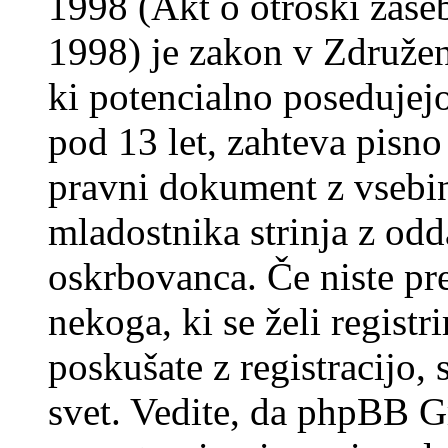
1998 (Akt o otroški zasebn
1998) je zakon v Združeni
ki potencialno posedujej
pod 13 let, zahteva pisno
pravni dokument z vsebin
mladostnika strinja z od
oskrbovanca. Če niste prep
nekoga, ki se želi registrir
poskušate z registracijo,
svet. Vedite, da phpBB G