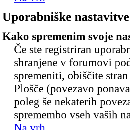
Uporabniške nastavitve
Kako spremenim svoje nas
Če ste registriran uporab
shranjene v forumovi poda
spremeniti, obiščite str
Plošče (povezavo ponavad
poleg še nekaterih povez
spremembo vseh vaših nas
Na vrh