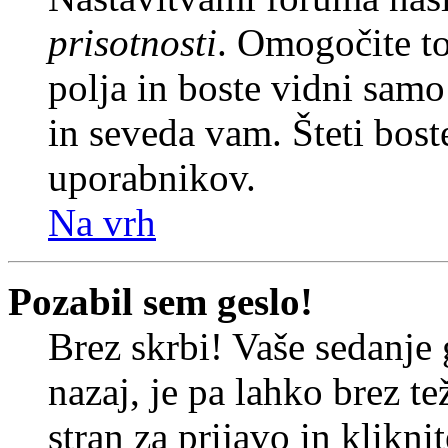
prisotnosti
. Omogočite t
polja in boste vidni sam
in seveda vam. Šteti bost
uporabnikov.
Na vrh
Pozabil sem geslo!
Brez skrbi! Vaše sedanje 
nazaj, je pa lahko brez t
stran za prijavo in klikni