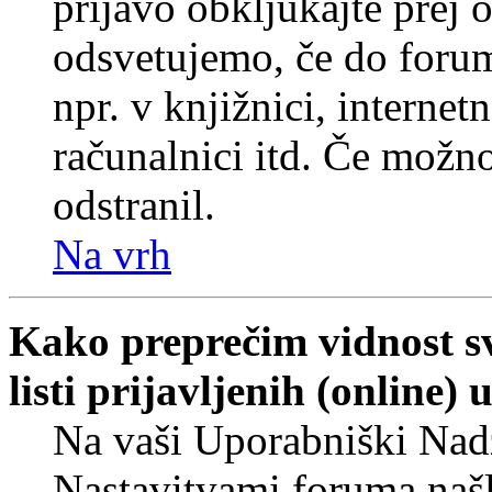
prijavo obkljukajte prej
odsvetujemo, če do forum
npr. v knjižnici, internet
računalnici itd. Če možnos
odstranil.
Na vrh
Kako preprečim vidnost s
listi prijavljenih (online
Na vaši Uporabniški Nadz
Nastavitvami foruma naš