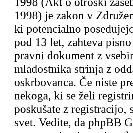
1998 (Akt o otroški zasebn
1998) je zakon v Združeni
ki potencialno posedujej
pod 13 let, zahteva pisno
pravni dokument z vsebin
mladostnika strinja z od
oskrbovanca. Če niste prep
nekoga, ki se želi registrir
poskušate z registracijo,
svet. Vedite, da phpBB G