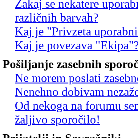
Zakaj se nekatere uporab
različnih barvah?
Kaj je "Privzeta uporabn
Kaj je povezava "Ekipa"
Pošiljanje zasebnih sporoč
Ne morem poslati zasebn
Nenehno dobivam nezažel
Od nekoga na forumu sem
žaljivo sporočilo!