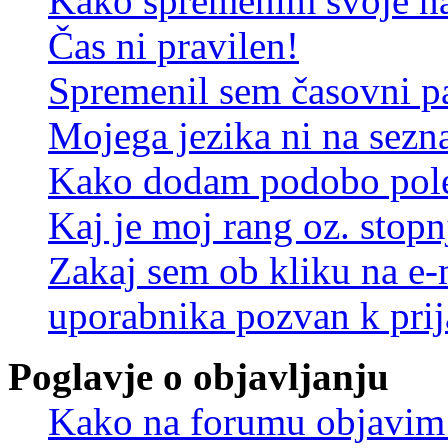
Kako spremenim svoje na
Čas ni pravilen!
Spremenil sem časovni pa
Mojega jezika ni na sez
Kako dodam podobo pole
Kaj je moj rang oz. stop
Zakaj sem ob kliku na e
uporabnika pozvan k prij
Poglavje o objavljanju
Kako na forumu objavim