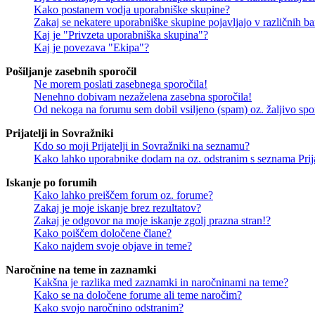
Kako postanem vodja uporabniške skupine?
Zakaj se nekatere uporabniške skupine pojavljajo v različnih b
Kaj je "Privzeta uporabniška skupina"?
Kaj je povezava "Ekipa"?
Pošiljanje zasebnih sporočil
Ne morem poslati zasebnega sporočila!
Nenehno dobivam nezaželena zasebna sporočila!
Od nekoga na forumu sem dobil vsiljeno (spam) oz. žaljivo spo
Prijatelji in Sovražniki
Kdo so moji Prijatelji in Sovražniki na seznamu?
Kako lahko uporabnike dodam na oz. odstranim s seznama Prija
Iskanje po forumih
Kako lahko preiščem forum oz. forume?
Zakaj je moje iskanje brez rezultatov?
Zakaj je odgovor na moje iskanje zgolj prazna stran!?
Kako poiščem določene člane?
Kako najdem svoje objave in teme?
Naročnine na teme in zaznamki
Kakšna je razlika med zaznamki in naročninami na teme?
Kako se na določene forume ali teme naročim?
Kako svojo naročnino odstranim?