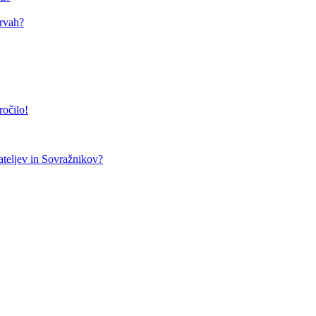
arvah?
ročilo!
teljev in Sovražnikov?