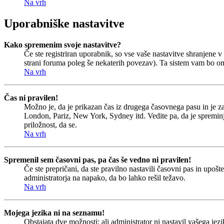
Na vrh
Uporabniške nastavitve
Kako spremenim svoje nastavitve?
Če ste registriran uporabnik, so vse vaše nastavitve shranjene
strani foruma poleg še nekaterih povezav). Ta sistem vam bo o
Na vrh
Čas ni pravilen!
Možno je, da je prikazan čas iz drugega časovnega pasu in je 
London, Pariz, New York, Sydney itd. Vedite pa, da je spreminjan
priložnost, da se.
Na vrh
Spremenil sem časovni pas, pa čas še vedno ni pravilen!
Če ste prepričani, da ste pravilno nastavili časovni pas in upoš
administratorja na napako, da bo lahko rešil težavo.
Na vrh
Mojega jezika ni na seznamu!
Obstajata dve možnosti: ali administrator ni nastavil vašega jezi