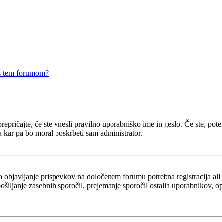
 s tem forumom?
epričajte, če ste vnesli pravilno uporabniško ime in geslo. Če ste, potem 
a kar pa bo moral poskrbeti sam administrator.
za objavljanje prispevkov na določenem forumu potrebna registracija al
 pošiljanje zasebnih sporočil, prejemanje sporočil ostalih uporabnikov, 