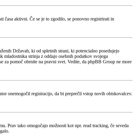
 časa aktivni. Če se je to zgodilo, se ponovno registrirati in
ženih Državah, ki od spletnih strani, ki potencialno posedujejo
nik mladostnika strinja z oddajo osebnih podatkov svojega
acijo, se za pomoč obrnite na pravni svet. Vedite, da phpBB Group ne more
rator onemogočil registracijo, da bi preprečil vstop novih obiskovalcev.
rumu. Prav tako omogočajo možnosti kot npr. read tracking, če seveda
galo.