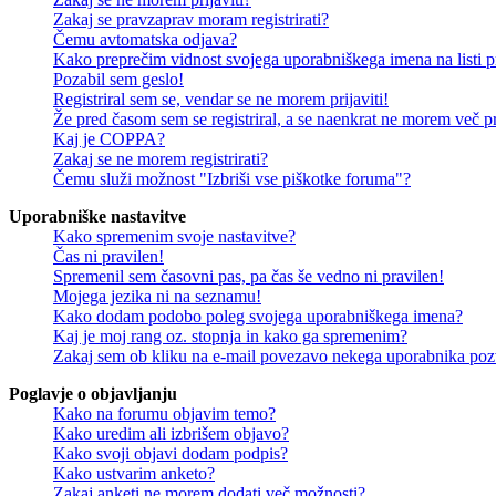
Zakaj se pravzaprav moram registrirati?
Čemu avtomatska odjava?
Kako preprečim vidnost svojega uporabniškega imena na listi pr
Pozabil sem geslo!
Registriral sem se, vendar se ne morem prijaviti!
Že pred časom sem se registriral, a se naenkrat ne morem več pri
Kaj je COPPA?
Zakaj se ne morem registrirati?
Čemu služi možnost "Izbriši vse piškotke foruma"?
Uporabniške nastavitve
Kako spremenim svoje nastavitve?
Čas ni pravilen!
Spremenil sem časovni pas, pa čas še vedno ni pravilen!
Mojega jezika ni na seznamu!
Kako dodam podobo poleg svojega uporabniškega imena?
Kaj je moj rang oz. stopnja in kako ga spremenim?
Zakaj sem ob kliku na e-mail povezavo nekega uporabnika pozv
Poglavje o objavljanju
Kako na forumu objavim temo?
Kako uredim ali izbrišem objavo?
Kako svoji objavi dodam podpis?
Kako ustvarim anketo?
Zakaj anketi ne morem dodati več možnosti?