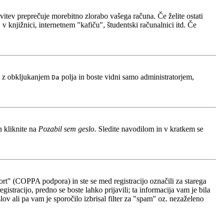
avitev preprečuje morebitno zlorabo vašega računa. Če želite ostati
 knjižnici, internetnem "kafiču", študentski računalnici itd. Če
t z obkljukanjem
polja in boste vidni samo administratorjem,
Da
n kliknite na
Pozabil sem geslo
. Sledite navodilom in v kratkem se
rt" (COPPA podpora) in ste se med registracijo označili za starega
gistracijo, predno se boste lahko prijavili; ta informacija vam je bila
slov ali pa vam je sporočilo izbrisal filter za "spam" oz. nezaželeno