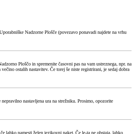
voje Uporabniške Nadzorne Plošče (povezavo ponavadi najdete na vrhu
Nadzorno Ploščo in spremenite časovni pas na vam ustreznega, npr. na
ino ostalih nastavitev. Če torej še niste registrirani, je sedaj dobra
je nepravilno nastavljena ura na strežniku. Prosimo, opozorite
 če lahko namesti želen jezikovni paket. Če le-ta ne obstaja, lahko