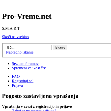
Pro-Vreme.net
S.M.A.R.T.
Skoči na vsebino
Napredno iskanje
Seznam forumov
Spremeni velikost črk
FAQ
Registriraj se!
Prijava
Pogosto zastavljena vprašanja
Vprašanja v zvezi z registracijo in prijavo
Zakaj se ne morem prijaviti?