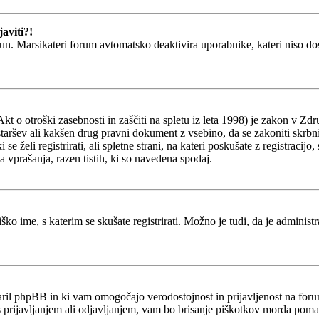
aviti?!
un. Marsikateri forum avtomatsko deaktivira uporabnike, kateri niso dosti
o otroški zasebnosti in zaščiti na spletu iz leta 1998) je zakon v Zdru
staršev ali kakšen drug pravni dokument z vsebino, da se zakoniti skrb
ki se želi registrirati, ali spletne strani, na kateri poskušate z registr
a vprašanja, razen tistih, ki so navedena spodaj.
ško ime, s katerim se skušate registrirati. Možno je tudi, da je administ
stvaril phpBB in ki vam omogočajo verodostojnost in prijavljenost na fo
 s prijavljanjem ali odjavljanjem, vam bo brisanje piškotkov morda poma