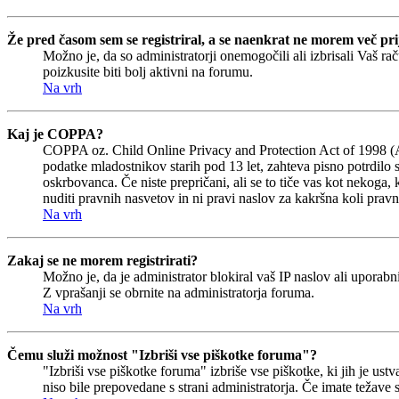
Že pred časom sem se registriral, a se naenkrat ne morem več prij
Možno je, da so administratorji onemogočili ali izbrisali Vaš rač
poizkusite biti bolj aktivni na forumu.
Na vrh
Kaj je COPPA?
COPPA oz. Child Online Privacy and Protection Act of 1998 (Akt 
podatke mladostnikov starih pod 13 let, zahteva pisno potrdilo 
oskrbovanca. Če niste prepričani, ali se to tiče vas kot nekoga, 
nuditi pravnih nasvetov in ni pravi naslov za kakršna koli pravn
Na vrh
Zakaj se ne morem registrirati?
Možno je, da je administrator blokiral vaš IP naslov ali uporabni
Z vprašanji se obrnite na administratorja foruma.
Na vrh
Čemu služi možnost "Izbriši vse piškotke foruma"?
"Izbriši vse piškotke foruma" izbriše vse piškotke, ki jih je u
niso bile prepovedane s strani administratorja. Če imate težave