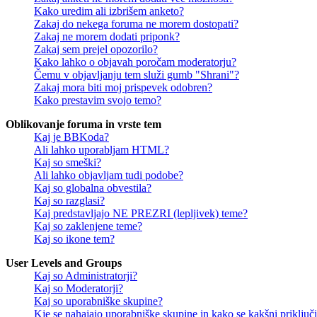
Kako uredim ali izbrišem anketo?
Zakaj do nekega foruma ne morem dostopati?
Zakaj ne morem dodati priponk?
Zakaj sem prejel opozorilo?
Kako lahko o objavah poročam moderatorju?
Čemu v objavljanju tem služi gumb "Shrani"?
Zakaj mora biti moj prispevek odobren?
Kako prestavim svojo temo?
Oblikovanje foruma in vrste tem
Kaj je BBKoda?
Ali lahko uporabljam HTML?
Kaj so smeški?
Ali lahko objavljam tudi podobe?
Kaj so globalna obvestila?
Kaj so razglasi?
Kaj predstavljajo NE PREZRI (lepljivek) teme?
Kaj so zaklenjene teme?
Kaj so ikone tem?
User Levels and Groups
Kaj so Administratorji?
Kaj so Moderatorji?
Kaj so uporabniške skupine?
Kje se nahajajo uporabniške skupine in kako se kakšni priključi