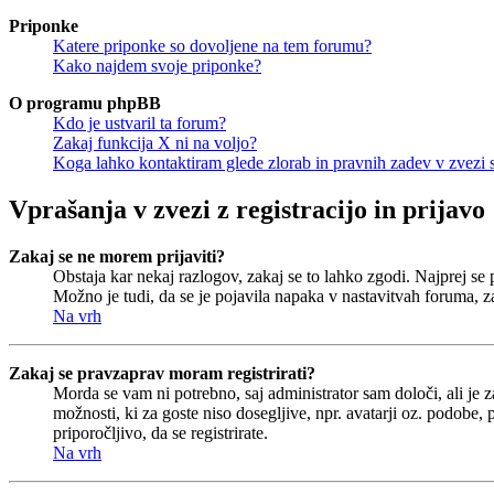
Priponke
Katere priponke so dovoljene na tem forumu?
Kako najdem svoje priponke?
O programu phpBB
Kdo je ustvaril ta forum?
Zakaj funkcija X ni na voljo?
Koga lahko kontaktiram glede zlorab in pravnih zadev v zvezi
Vprašanja v zvezi z registracijo in prijavo
Zakaj se ne morem prijaviti?
Obstaja kar nekaj razlogov, zakaj se to lahko zgodi. Najprej se pr
Možno je tudi, da se je pojavila napaka v nastavitvah foruma, z
Na vrh
Zakaj se pravzaprav moram registrirati?
Morda se vam ni potrebno, saj administrator sam določi, ali je 
možnosti, ki za goste niso dosegljive, npr. avatarji oz. podobe,
priporočljivo, da se registrirate.
Na vrh