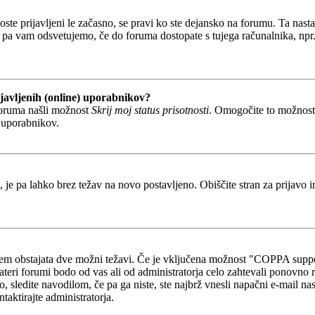
boste prijavljeni le začasno, se pravi ko ste dejansko na forumu. Ta nast
 pa vam odsvetujemo, če do foruma dostopate s tujega računalnika, npr. v
javljenih (online) uporabnikov?
foruma našli možnost
Skrij moj status prisotnosti
. Omogočite to možnos
h uporabnikov.
, je pa lahko brez težav na novo postavljeno. Obiščite stran za prijavo i
otem obstajata dve možni težavi. Če je vključena možnost "COPPA suppo
kateri forumi bodo od vas ali od administratorja celo zahtevali ponovno re
o, sledite navodilom, če pa ga niste, ste najbrž vnesli napačni e-mail na
ntaktirajte administratorja.