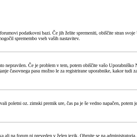
 v forumovi podatkovni bazi. Če jih želite spremeniti, obiščite stran s
mogočil spremembo vseh vaših nastavitev.
zato nepravilen. Če je problem v tem, potem obiščite vašo Uporabniško 
je časovnega pasu možno le za registrirane uporabnike, kakor tudi za več
tevali poletni oz. zimski premik ure, čas pa je še vedno napačen, potem 
ka ali pa forum ni preveden v želen jezik. Obrnite se na administratorja,