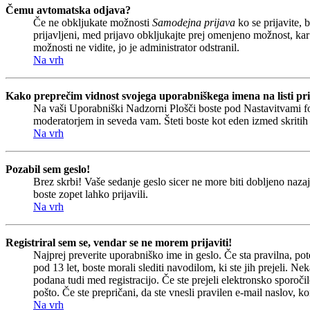
Čemu avtomatska odjava?
Če ne obkljukate možnosti
Samodejna prijava
ko se prijavite, 
prijavljeni, med prijavo obkljukajte prej omenjeno možnost, kar
možnosti ne vidite, jo je administrator odstranil.
Na vrh
Kako preprečim vidnost svojega uporabniškega imena na listi pri
Na vaši Uporabniški Nadzorni Plošči boste pod Nastavitvami 
moderatorjem in seveda vam. Šteti boste kot eden izmed skriti
Na vrh
Pozabil sem geslo!
Brez skrbi! Vaše sedanje geslo sicer ne more biti dobljeno nazaj
boste zopet lahko prijavili.
Na vrh
Registriral sem se, vendar se ne morem prijaviti!
Najprej preverite uporabniško ime in geslo. Če sta pravilna, p
pod 13 let, boste morali slediti navodilom, ki ste jih prejeli. Ne
podana tudi med registracijo. Če ste prejeli elektronsko sporočil
pošto. Če ste prepričani, da ste vnesli pravilen e-mail naslov, ko
Na vrh