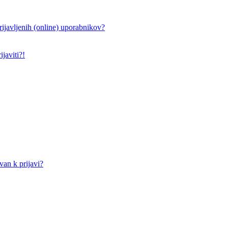
ijavljenih (online) uporabnikov?
javiti?!
an k prijavi?