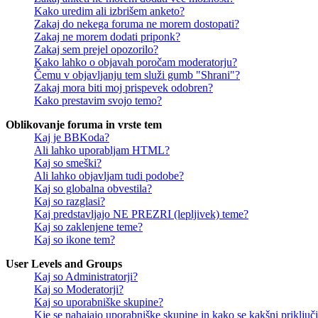
Kako uredim ali izbrišem anketo?
Zakaj do nekega foruma ne morem dostopati?
Zakaj ne morem dodati priponk?
Zakaj sem prejel opozorilo?
Kako lahko o objavah poročam moderatorju?
Čemu v objavljanju tem služi gumb "Shrani"?
Zakaj mora biti moj prispevek odobren?
Kako prestavim svojo temo?
Oblikovanje foruma in vrste tem
Kaj je BBKoda?
Ali lahko uporabljam HTML?
Kaj so smeški?
Ali lahko objavljam tudi podobe?
Kaj so globalna obvestila?
Kaj so razglasi?
Kaj predstavljajo NE PREZRI (lepljivek) teme?
Kaj so zaklenjene teme?
Kaj so ikone tem?
User Levels and Groups
Kaj so Administratorji?
Kaj so Moderatorji?
Kaj so uporabniške skupine?
Kje se nahajajo uporabniške skupine in kako se kakšni priključi