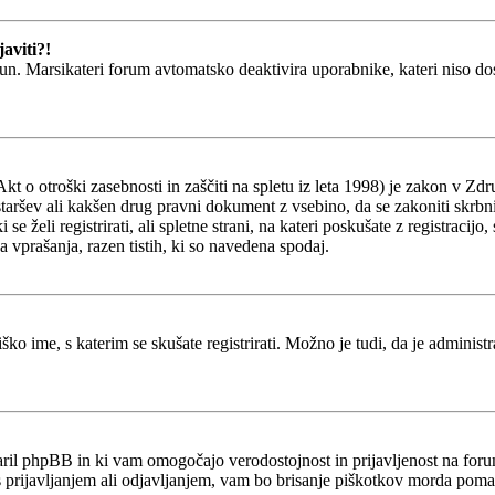
aviti?!
un. Marsikateri forum avtomatsko deaktivira uporabnike, kateri niso dosti
o otroški zasebnosti in zaščiti na spletu iz leta 1998) je zakon v Zdru
staršev ali kakšen drug pravni dokument z vsebino, da se zakoniti skrb
ki se želi registrirati, ali spletne strani, na kateri poskušate z registr
a vprašanja, razen tistih, ki so navedena spodaj.
ško ime, s katerim se skušate registrirati. Možno je tudi, da je administ
stvaril phpBB in ki vam omogočajo verodostojnost in prijavljenost na fo
 s prijavljanjem ali odjavljanjem, vam bo brisanje piškotkov morda poma