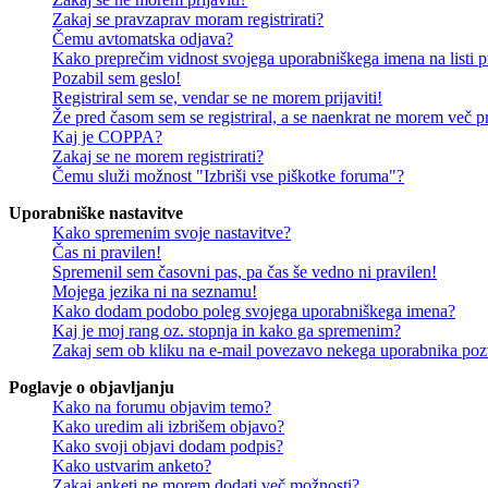
Zakaj se pravzaprav moram registrirati?
Čemu avtomatska odjava?
Kako preprečim vidnost svojega uporabniškega imena na listi pr
Pozabil sem geslo!
Registriral sem se, vendar se ne morem prijaviti!
Že pred časom sem se registriral, a se naenkrat ne morem več pri
Kaj je COPPA?
Zakaj se ne morem registrirati?
Čemu služi možnost "Izbriši vse piškotke foruma"?
Uporabniške nastavitve
Kako spremenim svoje nastavitve?
Čas ni pravilen!
Spremenil sem časovni pas, pa čas še vedno ni pravilen!
Mojega jezika ni na seznamu!
Kako dodam podobo poleg svojega uporabniškega imena?
Kaj je moj rang oz. stopnja in kako ga spremenim?
Zakaj sem ob kliku na e-mail povezavo nekega uporabnika pozv
Poglavje o objavljanju
Kako na forumu objavim temo?
Kako uredim ali izbrišem objavo?
Kako svoji objavi dodam podpis?
Kako ustvarim anketo?
Zakaj anketi ne morem dodati več možnosti?