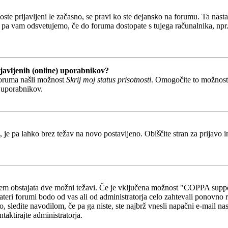
boste prijavljeni le začasno, se pravi ko ste dejansko na forumu. Ta nast
 pa vam odsvetujemo, če do foruma dostopate s tujega računalnika, npr. v
javljenih (online) uporabnikov?
foruma našli možnost
Skrij moj status prisotnosti
. Omogočite to možnos
h uporabnikov.
, je pa lahko brez težav na novo postavljeno. Obiščite stran za prijavo i
otem obstajata dve možni težavi. Če je vključena možnost "COPPA suppo
kateri forumi bodo od vas ali od administratorja celo zahtevali ponovno re
o, sledite navodilom, če pa ga niste, ste najbrž vnesli napačni e-mail na
ntaktirajte administratorja.