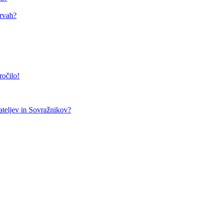
arvah?
ročilo!
teljev in Sovražnikov?