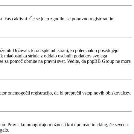
 časa aktivni. Če se je to zgodilo, se ponovno registrirati in
ženih Državah, ki od spletnih strani, ki potencialno posedujejo
nik mladostnika strinja z oddajo osebnih podatkov svojega
acijo, se za pomoč obrnite na pravni svet. Vedite, da phpBB Group ne more
rator onemogočil registracijo, da bi preprečil vstop novih obiskovalcev.
rumu. Prav tako omogočajo možnosti kot npr. read tracking, če seveda
galo.