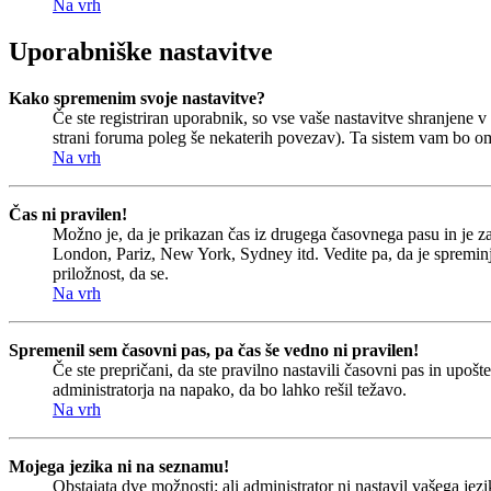
Na vrh
Uporabniške nastavitve
Kako spremenim svoje nastavitve?
Če ste registriran uporabnik, so vse vaše nastavitve shranjene
strani foruma poleg še nekaterih povezav). Ta sistem vam bo o
Na vrh
Čas ni pravilen!
Možno je, da je prikazan čas iz drugega časovnega pasu in je 
London, Pariz, New York, Sydney itd. Vedite pa, da je spreminjan
priložnost, da se.
Na vrh
Spremenil sem časovni pas, pa čas še vedno ni pravilen!
Če ste prepričani, da ste pravilno nastavili časovni pas in upoš
administratorja na napako, da bo lahko rešil težavo.
Na vrh
Mojega jezika ni na seznamu!
Obstajata dve možnosti: ali administrator ni nastavil vašega jezi