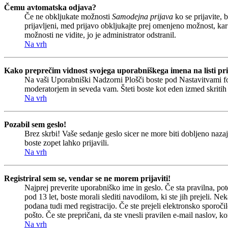
Čemu avtomatska odjava?
Če ne obkljukate možnosti
Samodejna prijava
ko se prijavite, 
prijavljeni, med prijavo obkljukajte prej omenjeno možnost, kar
možnosti ne vidite, jo je administrator odstranil.
Na vrh
Kako preprečim vidnost svojega uporabniškega imena na listi pri
Na vaši Uporabniški Nadzorni Plošči boste pod Nastavitvami 
moderatorjem in seveda vam. Šteti boste kot eden izmed skriti
Na vrh
Pozabil sem geslo!
Brez skrbi! Vaše sedanje geslo sicer ne more biti dobljeno nazaj
boste zopet lahko prijavili.
Na vrh
Registriral sem se, vendar se ne morem prijaviti!
Najprej preverite uporabniško ime in geslo. Če sta pravilna, p
pod 13 let, boste morali slediti navodilom, ki ste jih prejeli. Ne
podana tudi med registracijo. Če ste prejeli elektronsko sporočil
pošto. Če ste prepričani, da ste vnesli pravilen e-mail naslov, ko
Na vrh