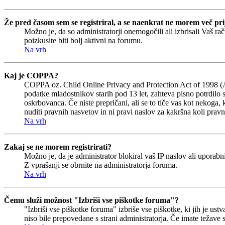
Že pred časom sem se registriral, a se naenkrat ne morem več prij
Možno je, da so administratorji onemogočili ali izbrisali Vaš rač
poizkusite biti bolj aktivni na forumu.
Na vrh
Kaj je COPPA?
COPPA oz. Child Online Privacy and Protection Act of 1998 (Akt 
podatke mladostnikov starih pod 13 let, zahteva pisno potrdilo 
oskrbovanca. Če niste prepričani, ali se to tiče vas kot nekoga, 
nuditi pravnih nasvetov in ni pravi naslov za kakršna koli pravn
Na vrh
Zakaj se ne morem registrirati?
Možno je, da je administrator blokiral vaš IP naslov ali uporabni
Z vprašanji se obrnite na administratorja foruma.
Na vrh
Čemu služi možnost "Izbriši vse piškotke foruma"?
"Izbriši vse piškotke foruma" izbriše vse piškotke, ki jih je u
niso bile prepovedane s strani administratorja. Če imate težave