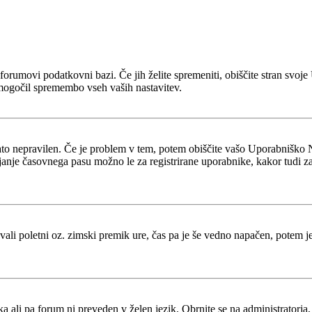
 v forumovi podatkovni bazi. Če jih želite spremeniti, obiščite stran s
mogočil spremembo vseh vaših nastavitev.
zato nepravilen. Če je problem v tem, potem obiščite vašo Uporabniško 
je časovnega pasu možno le za registrirane uporabnike, kakor tudi za več
tevali poletni oz. zimski premik ure, čas pa je še vedno napačen, potem 
ka ali pa forum ni preveden v želen jezik. Obrnite se na administratorja,