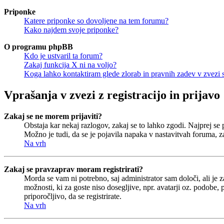
Priponke
Katere priponke so dovoljene na tem forumu?
Kako najdem svoje priponke?
O programu phpBB
Kdo je ustvaril ta forum?
Zakaj funkcija X ni na voljo?
Koga lahko kontaktiram glede zlorab in pravnih zadev v zvezi
Vprašanja v zvezi z registracijo in prijavo
Zakaj se ne morem prijaviti?
Obstaja kar nekaj razlogov, zakaj se to lahko zgodi. Najprej se pr
Možno je tudi, da se je pojavila napaka v nastavitvah foruma, z
Na vrh
Zakaj se pravzaprav moram registrirati?
Morda se vam ni potrebno, saj administrator sam določi, ali je 
možnosti, ki za goste niso dosegljive, npr. avatarji oz. podobe,
priporočljivo, da se registrirate.
Na vrh