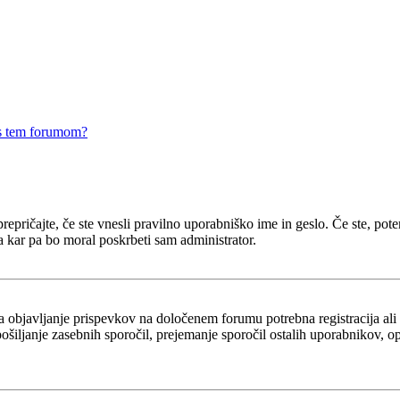
 s tem forumom?
epričajte, če ste vnesli pravilno uporabniško ime in geslo. Če ste, potem 
a kar pa bo moral poskrbeti sam administrator.
za objavljanje prispevkov na določenem forumu potrebna registracija al
 pošiljanje zasebnih sporočil, prejemanje sporočil ostalih uporabnikov, 