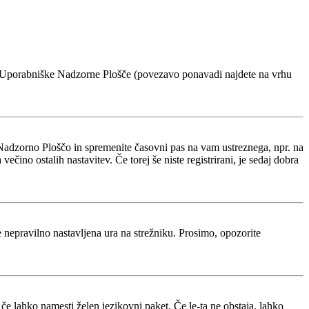
voje Uporabniške Nadzorne Plošče (povezavo ponavadi najdete na vrhu
Nadzorno Ploščo in spremenite časovni pas na vam ustreznega, npr. na
ino ostalih nastavitev. Če torej še niste registrirani, je sedaj dobra
je nepravilno nastavljena ura na strežniku. Prosimo, opozorite
 če lahko namesti želen jezikovni paket. Če le-ta ne obstaja, lahko