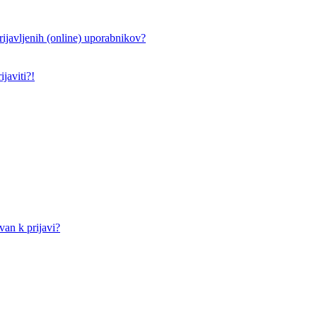
ijavljenih (online) uporabnikov?
javiti?!
an k prijavi?