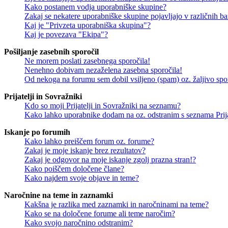
Kako postanem vodja uporabniške skupine?
Zakaj se nekatere uporabniške skupine pojavljajo v različnih b
Kaj je "Privzeta uporabniška skupina"?
Kaj je povezava "Ekipa"?
Pošiljanje zasebnih sporočil
Ne morem poslati zasebnega sporočila!
Nenehno dobivam nezaželena zasebna sporočila!
Od nekoga na forumu sem dobil vsiljeno (spam) oz. žaljivo spo
Prijatelji in Sovražniki
Kdo so moji Prijatelji in Sovražniki na seznamu?
Kako lahko uporabnike dodam na oz. odstranim s seznama Prija
Iskanje po forumih
Kako lahko preiščem forum oz. forume?
Zakaj je moje iskanje brez rezultatov?
Zakaj je odgovor na moje iskanje zgolj prazna stran!?
Kako poiščem določene člane?
Kako najdem svoje objave in teme?
Naročnine na teme in zaznamki
Kakšna je razlika med zaznamki in naročninami na teme?
Kako se na določene forume ali teme naročim?
Kako svojo naročnino odstranim?