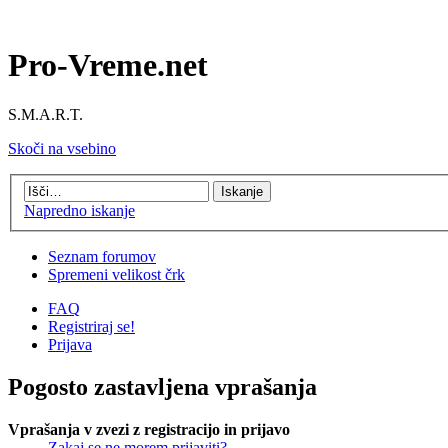
Pro-Vreme.net
S.M.A.R.T.
Skoči na vsebino
Napredno iskanje
Seznam forumov
Spremeni velikost črk
FAQ
Registriraj se!
Prijava
Pogosto zastavljena vprašanja
Vprašanja v zvezi z registracijo in prijavo
Zakaj se ne morem prijaviti?