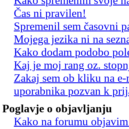
Kako spremenim svoje na
Čas ni pravilen!
Spremenil sem časovni pa
Mojega jezika ni na sez
Kako dodam podobo pole
Kaj je moj rang oz. stop
Zakaj sem ob kliku na e
uporabnika pozvan k prij
Poglavje o objavljanju
Kako na forumu objavim