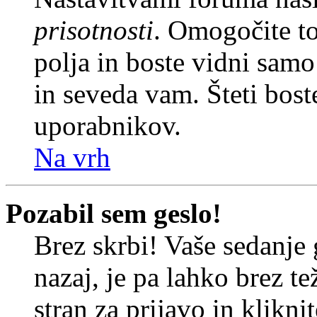
prisotnosti
. Omogočite t
polja in boste vidni sam
in seveda vam. Šteti bost
uporabnikov.
Na vrh
Pozabil sem geslo!
Brez skrbi! Vaše sedanje 
nazaj, je pa lahko brez t
stran za prijavo in klikni