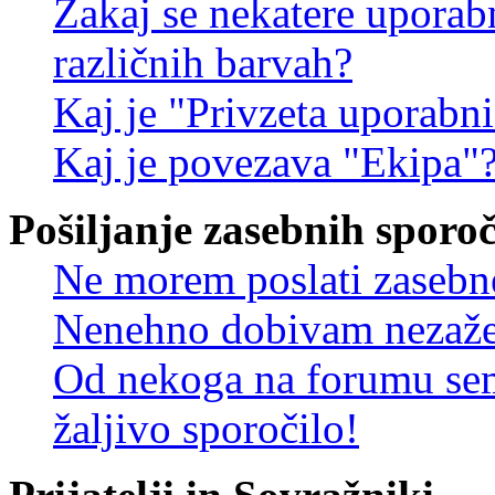
Zakaj se nekatere uporab
različnih barvah?
Kaj je "Privzeta uporabn
Kaj je povezava "Ekipa"
Pošiljanje zasebnih sporoč
Ne morem poslati zasebn
Nenehno dobivam nezažel
Od nekoga na forumu sem
žaljivo sporočilo!