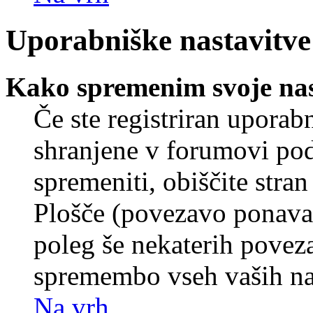
Uporabniške nastavitve
Kako spremenim svoje nas
Če ste registriran uporab
shranjene v forumovi poda
spremeniti, obiščite str
Plošče (povezavo ponavad
poleg še nekaterih povez
spremembo vseh vaših nas
Na vrh