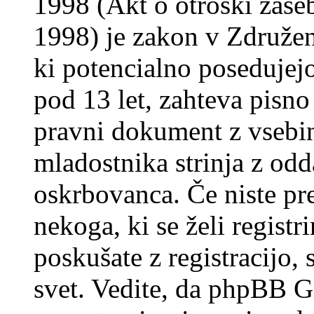
1998 (Akt o otroški zasebn
1998) je zakon v Združeni
ki potencialno posedujej
pod 13 let, zahteva pisno
pravni dokument z vsebin
mladostnika strinja z od
oskrbovanca. Če niste prep
nekoga, ki se želi registrir
poskušate z registracijo,
svet. Vedite, da phpBB G