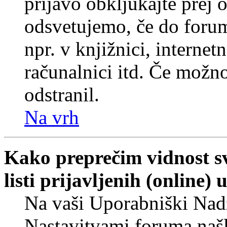
prijavo obkljukajte prej
odsvetujemo, če do forum
npr. v knjižnici, internet
računalnici itd. Če možnos
odstranil.
Na vrh
Kako preprečim vidnost s
listi prijavljenih (online
Na vaši Uporabniški Nadz
Nastavitvami foruma naš