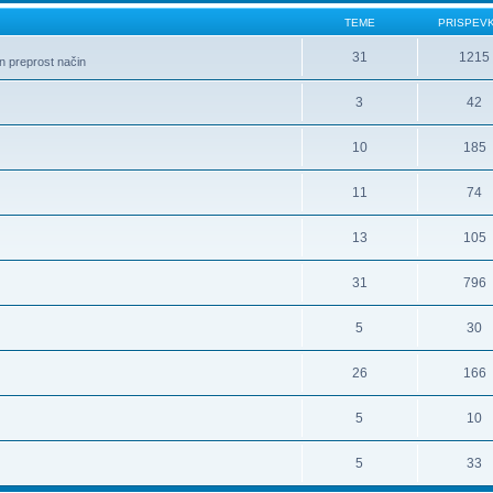
TEME
PRISPEV
31
1215
in preprost način
3
42
10
185
11
74
13
105
31
796
5
30
26
166
5
10
5
33