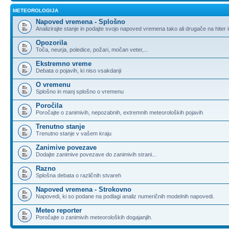
METEOROLOGIJA
Napoved vremena - Splošno
Analizirajte stanje in podajte svojo napoved vremena tako ali drugače na hiter 
Opozorila
Toča, neurja, poledice, požari, močan veter,...
Ekstremno vreme
Debata o pojavih, ki niso vsakdanji
O vremenu
Splošno in manj splošno o vremenu
Poročila
Poročajte o zanimivih, nepozabnih, extremnih meteoroloških pojavih
Trenutno stanje
Trenutno stanje v vašem kraju
Zanimive povezave
Dodajte zanimive povezave do zanimivih strani...
Razno
Splošna debata o različnih stvareh
Napoved vremena - Strokovno
Napovedi, ki so podane na podlagi analiz numeričnih modelnih napovedi.
Meteo reporter
Poročajte o zanimivih meteoroloških dogajanjih.