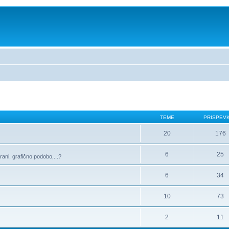
TEME
PRISPEV
20
176
6
25
rani, grafično podobo,...?
6
34
10
73
2
11