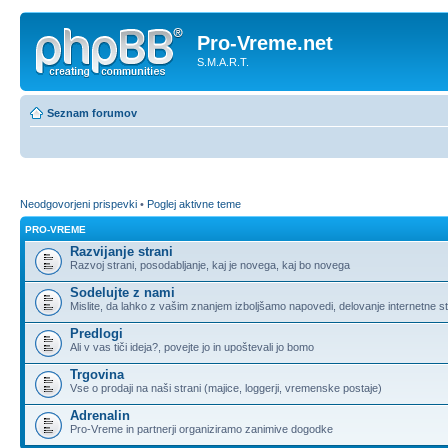
Pro-Vreme.net
S.M.A.R.T.
Seznam forumov
Neodgovorjeni prispevki
•
Poglej aktivne teme
PRO-VREME
Razvijanje strani
Razvoj strani, posodabljanje, kaj je novega, kaj bo novega
Sodelujte z nami
Mislite, da lahko z vašim znanjem izboljšamo napovedi, delovanje internetne st
Predlogi
Ali v vas tiči ideja?, povejte jo in upoštevali jo bomo
Trgovina
Vse o prodaji na naši strani (majice, loggerji, vremenske postaje)
Adrenalin
Pro-Vreme in partnerji organiziramo zanimive dogodke