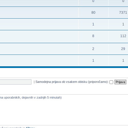
0
0
80
7371
1
1
8
112
2
29
1
1
|
Samodejna prijava ob vsakem obisku (priporočamo):
o na uporabnikih, dejavnih v zadnjih 5 minutah)