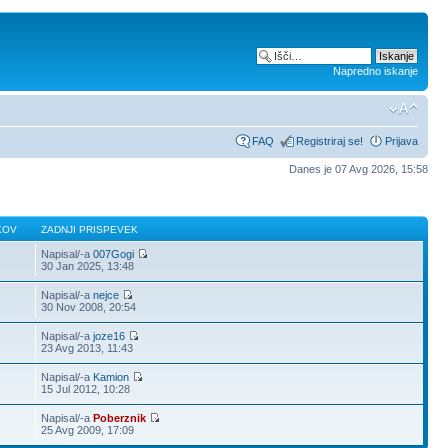
Napredno iskanje
FAQ
Registriraj se!
Prijava
Danes je 07 Avg 2026, 15:58
KOV
ZADNJI PRISPEVEK
Napisal/-a
007Gogi
30 Jan 2025, 13:48
Napisal/-a
nejce
30 Nov 2008, 20:54
Napisal/-a
joze16
23 Avg 2013, 11:43
Napisal/-a
Kamion
15 Jul 2012, 10:28
Napisal/-a
Poberznik
25 Avg 2009, 17:09