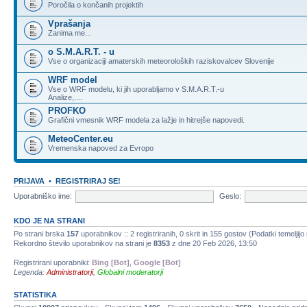
Poročila o končanih projektih
Vprašanja
Zanima me...
o S.M.A.R.T. - u
Vse o organizaciji amaterskih meteoroloških raziskovalcev Slovenije
WRF model
Vse o WRF modelu, ki jih uporabljamo v S.M.A.R.T.-u
Analize,....
PROFKO
Grafični vmesnik WRF modela za lažje in hitrejše napovedi.
MeteoCenter.eu
Vremenska napoved za Evropo
PRIJAVA
•
REGISTRIRAJ SE!
Uporabniško ime:
Geslo:
KDO JE NA STRANI
Po strani brska
157
uporabnikov :: 2 registriranih, 0 skrit in 155 gostov (Podatki temeljij
Rekordno število uporabnikov na strani je
8353
z dne 20 Feb 2026, 13:50
Registrirani uporabniki:
Bing [Bot]
,
Google [Bot]
Legenda:
Administratorji
,
Globalni moderatorji
STATISTIKA