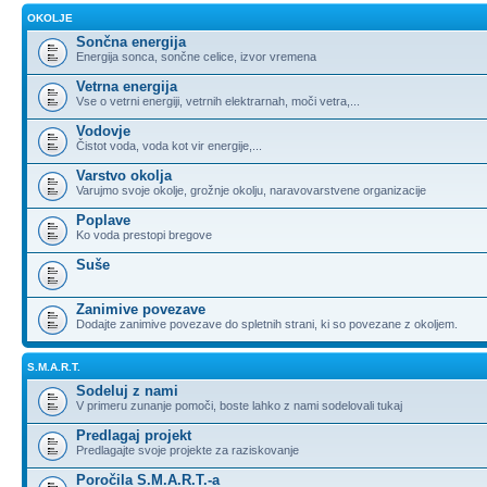
OKOLJE
Sončna energija
Energija sonca, sončne celice, izvor vremena
Vetrna energija
Vse o vetrni energiji, vetrnih elektrarnah, moči vetra,...
Vodovje
Čistot voda, voda kot vir energije,...
Varstvo okolja
Varujmo svoje okolje, grožnje okolju, naravovarstvene organizacije
Poplave
Ko voda prestopi bregove
Suše
Zanimive povezave
Dodajte zanimive povezave do spletnih strani, ki so povezane z okoljem.
S.M.A.R.T.
Sodeluj z nami
V primeru zunanje pomoči, boste lahko z nami sodelovali tukaj
Predlagaj projekt
Predlagajte svoje projekte za raziskovanje
Poročila S.M.A.R.T.-a