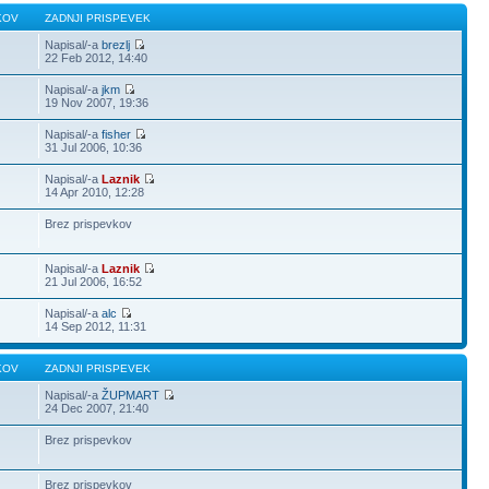
KOV
ZADNJI PRISPEVEK
Napisal/-a
brezlj
22 Feb 2012, 14:40
Napisal/-a
jkm
19 Nov 2007, 19:36
Napisal/-a
fisher
31 Jul 2006, 10:36
Napisal/-a
Laznik
14 Apr 2010, 12:28
Brez prispevkov
Napisal/-a
Laznik
21 Jul 2006, 16:52
Napisal/-a
alc
14 Sep 2012, 11:31
KOV
ZADNJI PRISPEVEK
Napisal/-a
ŽUPMART
24 Dec 2007, 21:40
Brez prispevkov
Brez prispevkov