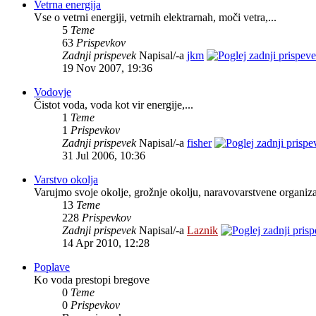
Vetrna energija
Vse o vetrni energiji, vetrnih elektrarnah, moči vetra,...
5
Teme
63
Prispevkov
Zadnji prispevek
Napisal/-a
jkm
19 Nov 2007, 19:36
Vodovje
Čistot voda, voda kot vir energije,...
1
Teme
1
Prispevkov
Zadnji prispevek
Napisal/-a
fisher
31 Jul 2006, 10:36
Varstvo okolja
Varujmo svoje okolje, grožnje okolju, naravovarstvene organiza
13
Teme
228
Prispevkov
Zadnji prispevek
Napisal/-a
Laznik
14 Apr 2010, 12:28
Poplave
Ko voda prestopi bregove
0
Teme
0
Prispevkov