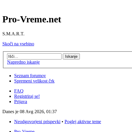
Pro-Vreme.net
S.M.A.R.T.
Skoči na vsebino
Napredno iskanje
Seznam forumov
Spremeni velikost črk
FAQ
Registriraj se!
Prijava
Danes je 08 Avg 2026, 01:37
Neodgovorjeni prispevki
•
Poglej aktivne teme
Pro-Vreme