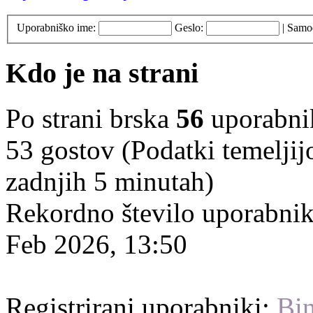
Uporabniško ime:
Geslo:
|
Samod
Kdo je na strani
Po strani brska
56
uporabniko
53 gostov (Podatki temeljij
zadnjih 5 minutah)
Rekordno število uporabnik
Feb 2026, 13:50
Registrirani uporabniki:
Bin