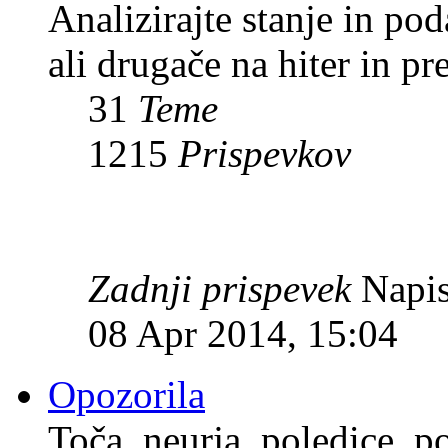
Analizirajte stanje in p
ali drugače na hiter in pr
31
Teme
1215
Prispevkov
Zadnji prispevek
Napis
08 Apr 2014, 15:04
Opozorila
Toča, neurja, poledice, po