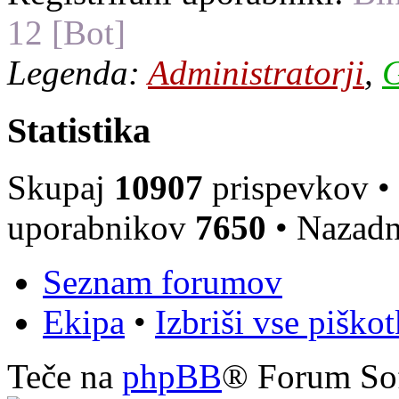
12 [Bot]
Legenda:
Administratorji
,
G
Statistika
Skupaj
10907
prispevkov •
uporabnikov
7650
• Nazadn
Seznam forumov
Ekipa
•
Izbriši vse piško
Teče na
phpBB
® Forum So