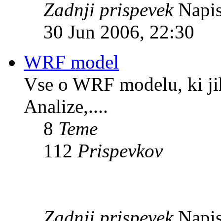
Zadnji prispevek
Napis
30 Jun 2006, 22:30
WRF model
Vse o WRF modelu, ki ji
Analize,....
8
Teme
112
Prispevkov
Zadnji prispevek
Napis