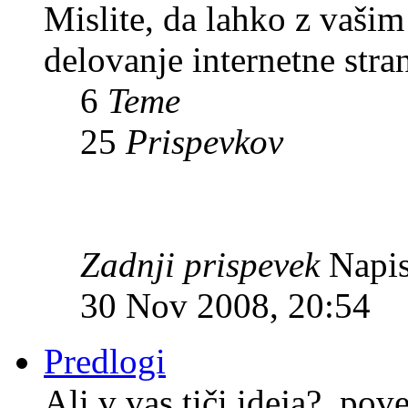
Mislite, da lahko z vaši
delovanje internetne stra
6
Teme
25
Prispevkov
Zadnji prispevek
Napis
30 Nov 2008, 20:54
Predlogi
Ali v vas tiči ideja?, pov