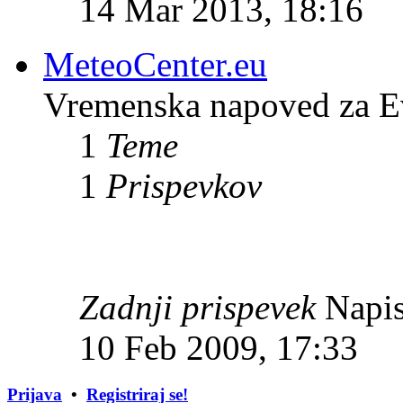
14 Mar 2013, 18:16
MeteoCenter.eu
Vremenska napoved za E
1
Teme
1
Prispevkov
Zadnji prispevek
Napis
10 Feb 2009, 17:33
Prijava
•
Registriraj se!