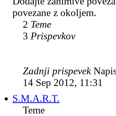
Dodajte zanimive povezave
povezane z okoljem.
2
Teme
3
Prispevkov
Zadnji prispevek
Napis
14 Sep 2012, 11:31
S.M.A.R.T.
Teme