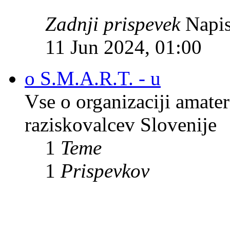
Zadnji prispevek
Napis
11 Jun 2024, 01:00
o S.M.A.R.T. - u
Vse o organizaciji amate
raziskovalcev Slovenije
1
Teme
1
Prispevkov