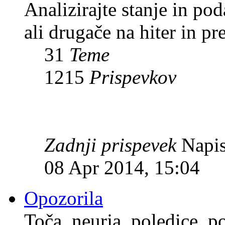
Analizirajte stanje in p
ali drugače na hiter in pr
31
Teme
1215
Prispevkov
Zadnji prispevek
Napis
08 Apr 2014, 15:04
Opozorila
Toča, neurja, poledice, po