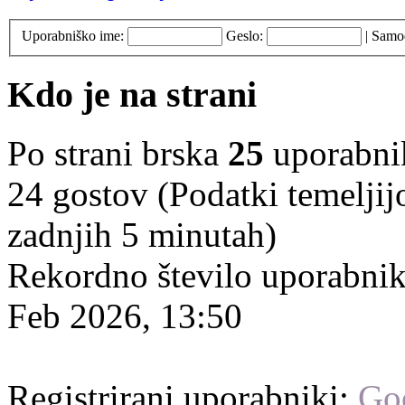
Uporabniško ime:
Geslo:
|
Samod
Kdo je na strani
Po strani brska
25
uporabniko
24 gostov (Podatki temeljij
zadnjih 5 minutah)
Rekordno število uporabnik
Feb 2026, 13:50
Registrirani uporabniki:
Go