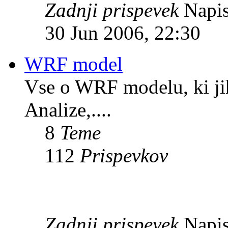
Zadnji prispevek
Napis
30 Jun 2006, 22:30
WRF model
Vse o WRF modelu, ki ji
Analize,....
8
Teme
112
Prispevkov
Zadnji prispevek
Napis