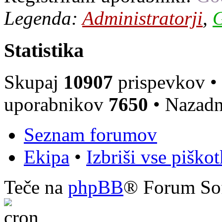
Legenda:
Administratorji
,
G
Statistika
Skupaj
10907
prispevkov •
uporabnikov
7650
• Nazadn
Seznam forumov
Ekipa
•
Izbriši vse piško
Teče na
phpBB
® Forum So