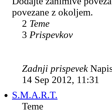
Dodajte zanimive povezave
povezane z okoljem.
2
Teme
3
Prispevkov
Zadnji prispevek
Napis
14 Sep 2012, 11:31
S.M.A.R.T.
Teme