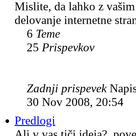
Mislite, da lahko z vaši
delovanje internetne stra
6
Teme
25
Prispevkov
Zadnji prispevek
Napis
30 Nov 2008, 20:54
Predlogi
Ali v vas tiči ideja?, pov