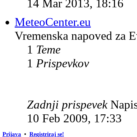
14 Mar 2013, 18:16
MeteoCenter.eu
Vremenska napoved za E
1
Teme
1
Prispevkov
Zadnji prispevek
Napis
10 Feb 2009, 17:33
Prijava
•
Registriraj se!