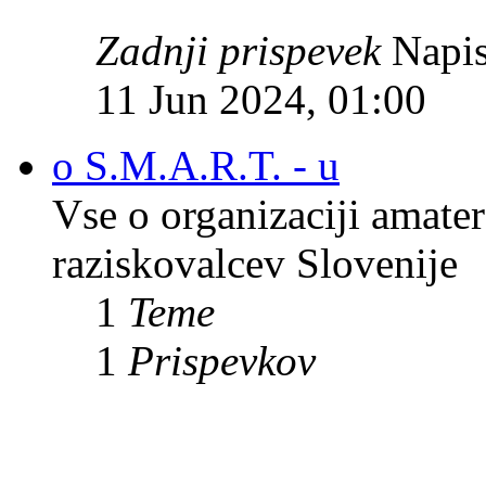
Zadnji prispevek
Napis
11 Jun 2024, 01:00
o S.M.A.R.T. - u
Vse o organizaciji amate
raziskovalcev Slovenije
1
Teme
1
Prispevkov