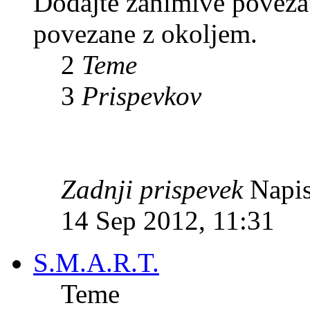
Dodajte zanimive povezave
povezane z okoljem.
2
Teme
3
Prispevkov
Zadnji prispevek
Napis
14 Sep 2012, 11:31
S.M.A.R.T.
Teme