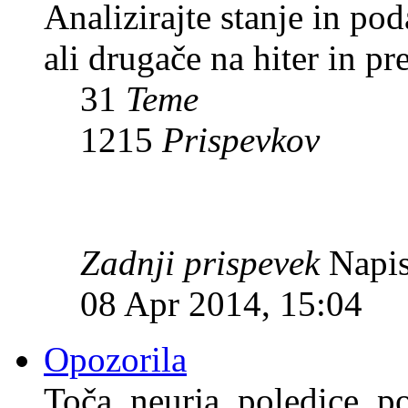
Analizirajte stanje in p
ali drugače na hiter in pr
31
Teme
1215
Prispevkov
Zadnji prispevek
Napis
08 Apr 2014, 15:04
Opozorila
Toča, neurja, poledice, po