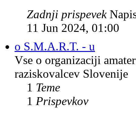
Zadnji prispevek
Napis
11 Jun 2024, 01:00
o S.M.A.R.T. - u
Vse o organizaciji amate
raziskovalcev Slovenije
1
Teme
1
Prispevkov