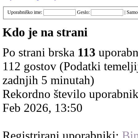
Uporabniško ime:
Geslo:
|
Samod
Kdo je na strani
Po strani brska
113
uporabnik
112 gostov (Podatki temelji
zadnjih 5 minutah)
Rekordno število uporabnik
Feb 2026, 13:50
Registrirani uporabniki:
Bin