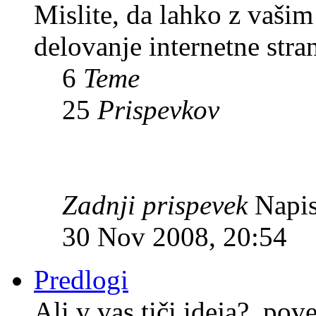
Mislite, da lahko z vaši
delovanje internetne stra
6
Teme
25
Prispevkov
Zadnji prispevek
Napis
30 Nov 2008, 20:54
Predlogi
Ali v vas tiči ideja?, pov