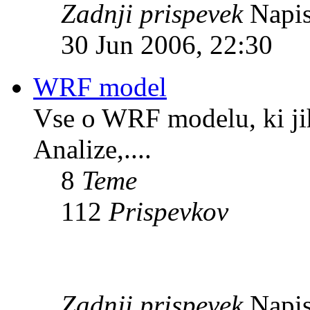
Zadnji prispevek
Napis
30 Jun 2006, 22:30
WRF model
Vse o WRF modelu, ki ji
Analize,....
8
Teme
112
Prispevkov
Zadnji prispevek
Napis