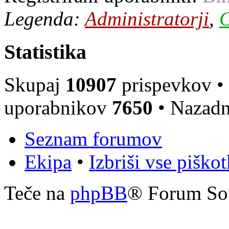
Legenda:
Administratorji
,
G
Statistika
Skupaj
10907
prispevkov •
uporabnikov
7650
• Nazadn
Seznam forumov
Ekipa
•
Izbriši vse piško
Teče na
phpBB
® Forum So