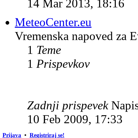
14 Mar 2013, 18:16
MeteoCenter.eu
Vremenska napoved za E
1
Teme
1
Prispevkov
Zadnji prispevek
Napis
10 Feb 2009, 17:33
Prijava
•
Registriraj se!