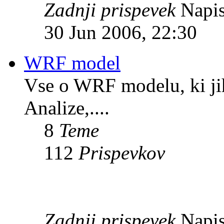
Zadnji prispevek
Napis
30 Jun 2006, 22:30
WRF model
Vse o WRF modelu, ki ji
Analize,....
8
Teme
112
Prispevkov
Zadnji prispevek
Napis