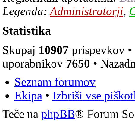
Legenda:
Administratorji
,
G
Statistika
Skupaj
10907
prispevkov •
uporabnikov
7650
• Nazadn
Seznam forumov
Ekipa
•
Izbriši vse piško
Teče na
phpBB
® Forum So