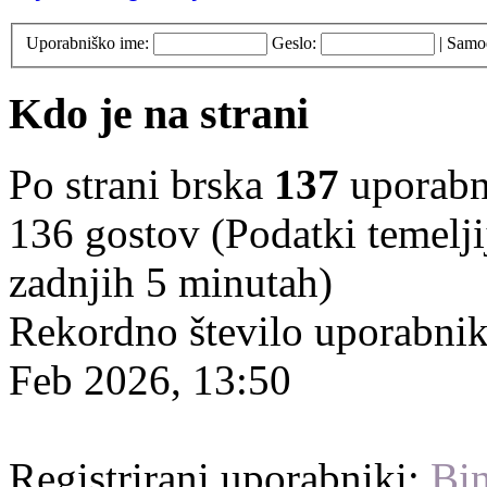
Uporabniško ime:
Geslo:
|
Samod
Kdo je na strani
Po strani brska
137
uporabni
136 gostov (Podatki temelji
zadnjih 5 minutah)
Rekordno število uporabnik
Feb 2026, 13:50
Registrirani uporabniki:
Bin