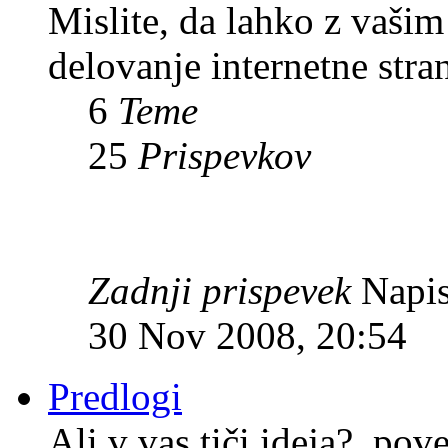
Mislite, da lahko z vaši
delovanje internetne stra
6
Teme
25
Prispevkov
Zadnji prispevek
Napis
30 Nov 2008, 20:54
Predlogi
Ali v vas tiči ideja?, pov