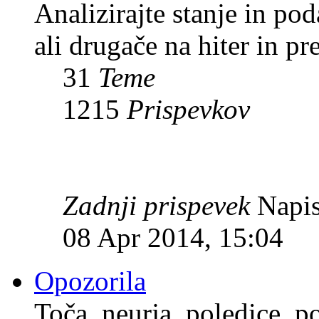
Analizirajte stanje in p
ali drugače na hiter in pr
31
Teme
1215
Prispevkov
Zadnji prispevek
Napis
08 Apr 2014, 15:04
Opozorila
Toča, neurja, poledice, po