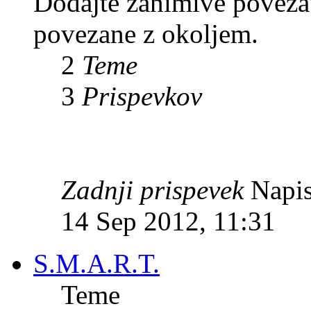
Dodajte zanimive povezave
povezane z okoljem.
2
Teme
3
Prispevkov
Zadnji prispevek
Napis
14 Sep 2012, 11:31
S.M.A.R.T.
Teme