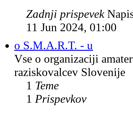
Zadnji prispevek
Napis
11 Jun 2024, 01:00
o S.M.A.R.T. - u
Vse o organizaciji amate
raziskovalcev Slovenije
1
Teme
1
Prispevkov