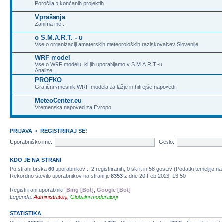
Poročila o končanih projektih
Vprašanja
Zanima me...
o S.M.A.R.T. - u
Vse o organizaciji amaterskih meteoroloških raziskovalcev Slovenije
WRF model
Vse o WRF modelu, ki jih uporabljamo v S.M.A.R.T.-u
Analize,....
PROFKO
Grafični vmesnik WRF modela za lažje in hitrejše napovedi.
MeteoCenter.eu
Vremenska napoved za Evropo
PRIJAVA
•
REGISTRIRAJ SE!
Uporabniško ime:
Geslo:
KDO JE NA STRANI
Po strani brska
60
uporabnikov :: 2 registriranih, 0 skrit in 58 gostov (Podatki temeljijo n
Rekordno število uporabnikov na strani je
8353
z dne 20 Feb 2026, 13:50
Registrirani uporabniki:
Bing [Bot]
,
Google [Bot]
Legenda:
Administratorji
,
Globalni moderatorji
STATISTIKA