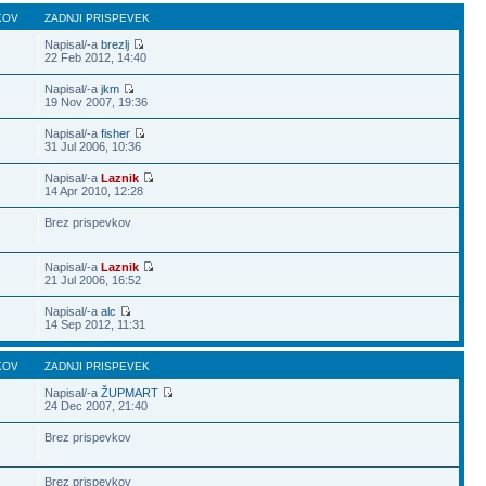
KOV
ZADNJI PRISPEVEK
Napisal/-a
brezlj
22 Feb 2012, 14:40
Napisal/-a
jkm
19 Nov 2007, 19:36
Napisal/-a
fisher
31 Jul 2006, 10:36
Napisal/-a
Laznik
14 Apr 2010, 12:28
Brez prispevkov
Napisal/-a
Laznik
21 Jul 2006, 16:52
Napisal/-a
alc
14 Sep 2012, 11:31
KOV
ZADNJI PRISPEVEK
Napisal/-a
ŽUPMART
24 Dec 2007, 21:40
Brez prispevkov
Brez prispevkov