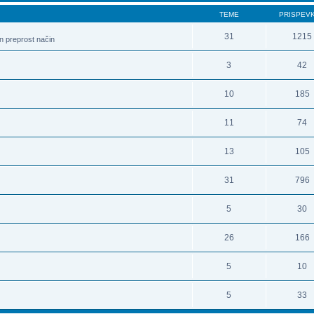
TEME
PRISPEV
31
1215
in preprost način
3
42
10
185
11
74
13
105
31
796
5
30
26
166
5
10
5
33