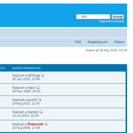
Napredno iskanje
FAQ
Registriraj se!
Prijava
Danes je 08 Avg 2026, 03:59
KOV
ZADNJI PRISPEVEK
Napisal/-a
007Gogi
30 Jan 2025, 13:48
Napisal/-a
nejce
30 Nov 2008, 20:54
Napisal/-a
joze16
23 Avg 2013, 11:43
Napisal/-a
Kamion
15 Jul 2012, 10:28
Napisal/-a
Poberznik
25 Avg 2009, 17:09