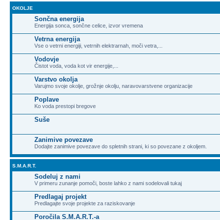
OKOLJE
Sončna energija
Energija sonca, sončne celice, izvor vremena
Vetrna energija
Vse o vetrni energiji, vetrnih elektrarnah, moči vetra,...
Vodovje
Čistot voda, voda kot vir energije,...
Varstvo okolja
Varujmo svoje okolje, grožnje okolju, naravovarstvene organizacije
Poplave
Ko voda prestopi bregove
Suše
Zanimive povezave
Dodajte zanimive povezave do spletnih strani, ki so povezane z okoljem.
S.M.A.R.T.
Sodeluj z nami
V primeru zunanje pomoči, boste lahko z nami sodelovali tukaj
Predlagaj projekt
Predlagajte svoje projekte za raziskovanje
Poročila S.M.A.R.T.-a