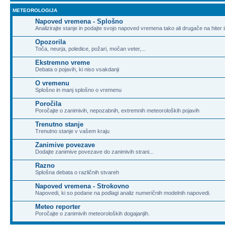
METEOROLOGIJA
Napoved vremena - Splošno
Analizirajte stanje in podajte svojo napoved vremena tako ali drugače na hiter 
Opozorila
Toča, neurja, poledice, požari, močan veter,...
Ekstremno vreme
Debata o pojavih, ki niso vsakdanji
O vremenu
Splošno in manj splošno o vremenu
Poročila
Poročajte o zanimivih, nepozabnih, extremnih meteoroloških pojavih
Trenutno stanje
Trenutno stanje v vašem kraju
Zanimive povezave
Dodajte zanimive povezave do zanimivih strani...
Razno
Splošna debata o različnih stvareh
Napoved vremena - Strokovno
Napovedi, ki so podane na podlagi analiz numeričnih modelnih napovedi.
Meteo reporter
Poročajte o zanimivih meteoroloških dogajanjih.