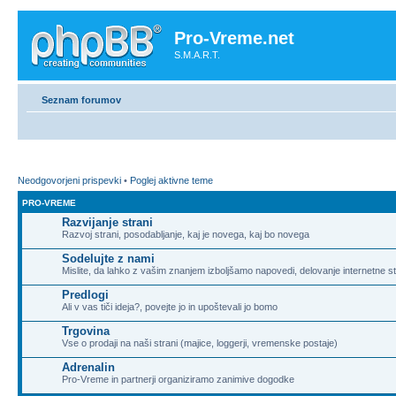
Pro-Vreme.net
S.M.A.R.T.
Seznam forumov
Neodgovorjeni prispevki
•
Poglej aktivne teme
PRO-VREME
Razvijanje strani
Razvoj strani, posodabljanje, kaj je novega, kaj bo novega
Sodelujte z nami
Mislite, da lahko z vašim znanjem izboljšamo napovedi, delovanje internetne st
Predlogi
Ali v vas tiči ideja?, povejte jo in upoštevali jo bomo
Trgovina
Vse o prodaji na naši strani (majice, loggerji, vremenske postaje)
Adrenalin
Pro-Vreme in partnerji organiziramo zanimive dogodke