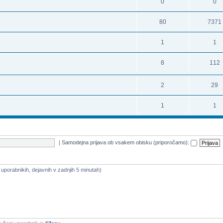
0
0
80
7371
1
1
8
112
2
29
1
1
|
Samodejna prijava ob vsakem obisku (priporočamo):
a uporabnikih, dejavnih v zadnjih 5 minutah)