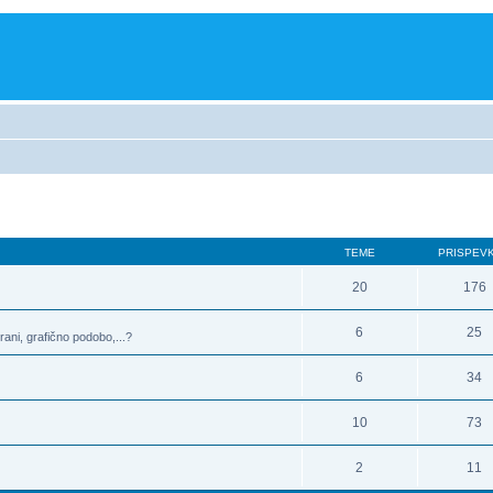
TEME
PRISPEV
20
176
6
25
rani, grafično podobo,...?
6
34
10
73
2
11