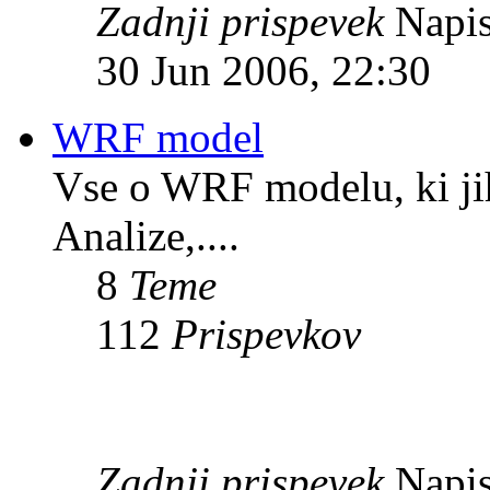
Zadnji prispevek
Napis
30 Jun 2006, 22:30
WRF model
Vse o WRF modelu, ki ji
Analize,....
8
Teme
112
Prispevkov
Zadnji prispevek
Napis