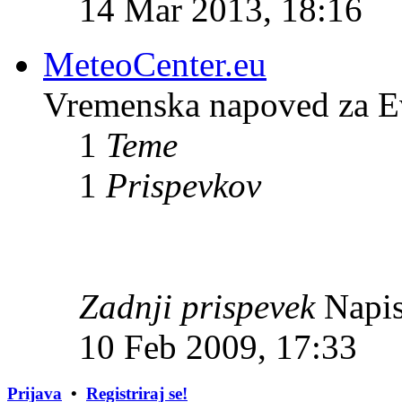
14 Mar 2013, 18:16
MeteoCenter.eu
Vremenska napoved za E
1
Teme
1
Prispevkov
Zadnji prispevek
Napis
10 Feb 2009, 17:33
Prijava
•
Registriraj se!