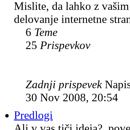
Mislite, da lahko z vaši
delovanje internetne stra
6
Teme
25
Prispevkov
Zadnji prispevek
Napis
30 Nov 2008, 20:54
Predlogi
Ali v vas tiči ideja?, pov