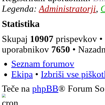
Legenda:
Administratorji
,
G
Statistika
Skupaj
10907
prispevkov •
uporabnikov
7650
• Nazadn
Seznam forumov
Ekipa
•
Izbriši vse piško
Teče na
phpBB
® Forum So