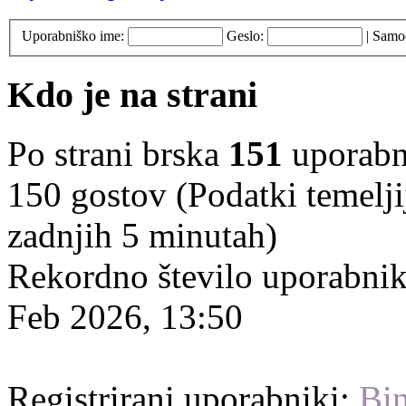
Uporabniško ime:
Geslo:
|
Samod
Kdo je na strani
Po strani brska
151
uporabni
150 gostov (Podatki temelji
zadnjih 5 minutah)
Rekordno število uporabnik
Feb 2026, 13:50
Registrirani uporabniki:
Bin