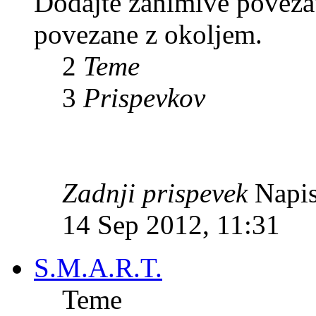
Dodajte zanimive povezave
povezane z okoljem.
2
Teme
3
Prispevkov
Zadnji prispevek
Napis
14 Sep 2012, 11:31
S.M.A.R.T.
Teme