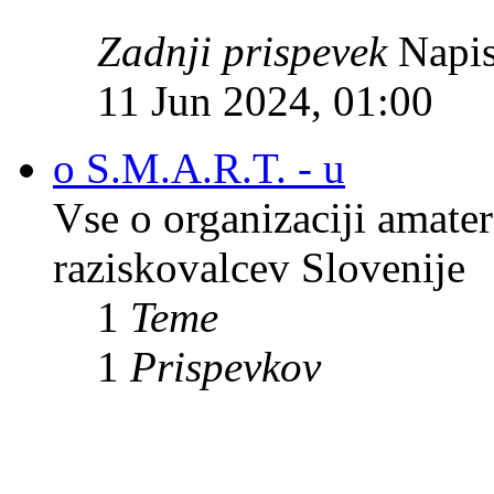
Zadnji prispevek
Napis
11 Jun 2024, 01:00
o S.M.A.R.T. - u
Vse o organizaciji amate
raziskovalcev Slovenije
1
Teme
1
Prispevkov