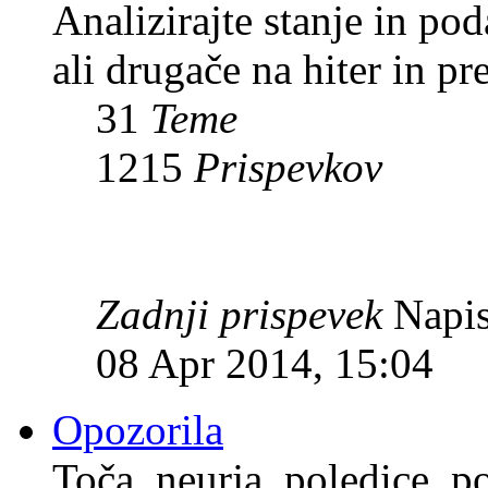
Analizirajte stanje in p
ali drugače na hiter in pr
31
Teme
1215
Prispevkov
Zadnji prispevek
Napis
08 Apr 2014, 15:04
Opozorila
Toča, neurja, poledice, po