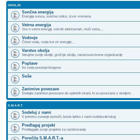
OKOLJE
Sončna energija
Energija sonca, sončne celice, izvor vremena
Vetrna energija
Vse o vetrni energiji, vetrnih elektrarnah, moči vetra,...
Vodovje
Čistot voda, voda kot vir energije,...
Varstvo okolja
Varujmo svoje okolje, grožnje okolju, naravovarstvene organizacije
Poplave
Ko voda prestopi bregove
Suše
Zanimive povezave
Dodajte zanimive povezave do spletnih strani, ki so povezane z okoljem.
S.M.A.R.T.
Sodeluj z nami
V primeru zunanje pomoči, boste lahko z nami sodelovali tukaj
Predlagaj projekt
Predlagajte svoje projekte za raziskovanje
Poročila S.M.A.R.T.-a