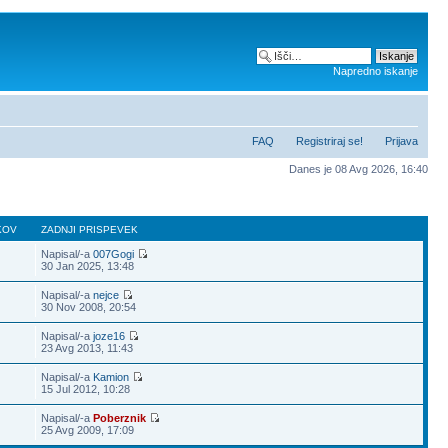
Napredno iskanje
FAQ
Registriraj se!
Prijava
Danes je 08 Avg 2026, 16:40
KOV
ZADNJI PRISPEVEK
Napisal/-a
007Gogi
30 Jan 2025, 13:48
Napisal/-a
nejce
30 Nov 2008, 20:54
Napisal/-a
joze16
23 Avg 2013, 11:43
Napisal/-a
Kamion
15 Jul 2012, 10:28
Napisal/-a
Poberznik
25 Avg 2009, 17:09