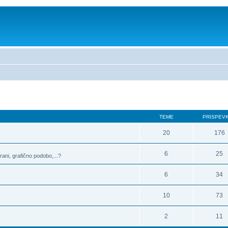
TEME
PRISPEV
20
176
6
25
rani, grafično podobo,...?
6
34
10
73
2
11