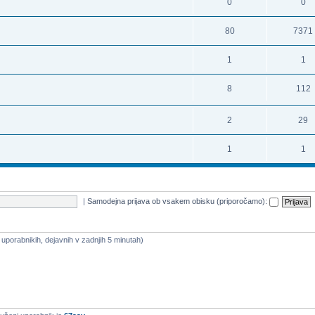
0
0
80
7371
1
1
8
112
2
29
1
1
|
Samodejna prijava ob vsakem obisku (priporočamo):
a uporabnikih, dejavnih v zadnjih 5 minutah)