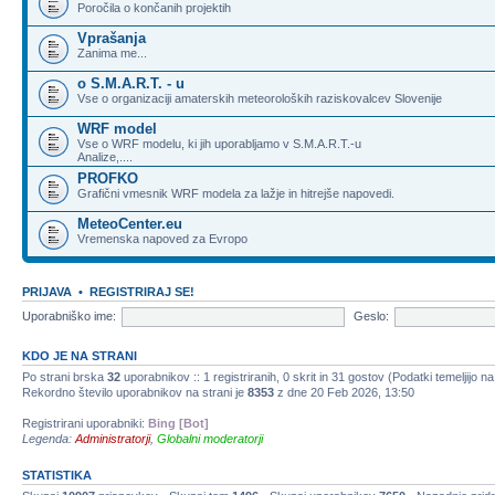
Poročila o končanih projektih
Vprašanja
Zanima me...
o S.M.A.R.T. - u
Vse o organizaciji amaterskih meteoroloških raziskovalcev Slovenije
WRF model
Vse o WRF modelu, ki jih uporabljamo v S.M.A.R.T.-u
Analize,....
PROFKO
Grafični vmesnik WRF modela za lažje in hitrejše napovedi.
MeteoCenter.eu
Vremenska napoved za Evropo
PRIJAVA
•
REGISTRIRAJ SE!
Uporabniško ime:
Geslo:
KDO JE NA STRANI
Po strani brska
32
uporabnikov :: 1 registriranih, 0 skrit in 31 gostov (Podatki temeljijo n
Rekordno število uporabnikov na strani je
8353
z dne 20 Feb 2026, 13:50
Registrirani uporabniki:
Bing [Bot]
Legenda:
Administratorji
,
Globalni moderatorji
STATISTIKA