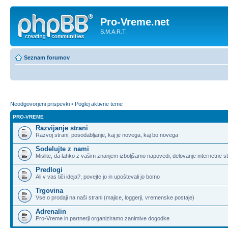
Pro-Vreme.net
S.M.A.R.T.
Seznam forumov
Neodgovorjeni prispevki
•
Poglej aktivne teme
PRO-VREME
Razvijanje strani
Razvoj strani, posodabljanje, kaj je novega, kaj bo novega
Sodelujte z nami
Mislite, da lahko z vašim znanjem izboljšamo napovedi, delovanje internetne st
Predlogi
Ali v vas tiči ideja?, povejte jo in upoštevali jo bomo
Trgovina
Vse o prodaji na naši strani (majice, loggerji, vremenske postaje)
Adrenalin
Pro-Vreme in partnerji organiziramo zanimive dogodke