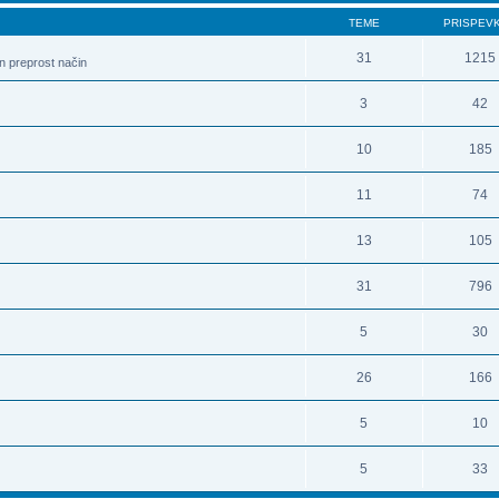
TEME
PRISPEV
31
1215
in preprost način
3
42
10
185
11
74
13
105
31
796
5
30
26
166
5
10
5
33