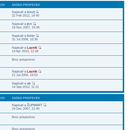
KOV
ZADNJI PRISPEVEK
Napisal/-a
brezlj
22 Feb 2012, 14:40
Napisal/-a
jkm
19 Nov 2007, 19:36
Napisal/-a
fisher
31 Jul 2006, 10:36
Napisal/-a
Laznik
14 Apr 2010, 12:28
Brez prispevkov
Napisal/-a
Laznik
21 Jul 2006, 16:52
Napisal/-a
alc
14 Sep 2012, 11:31
KOV
ZADNJI PRISPEVEK
Napisal/-a
ŽUPMART
24 Dec 2007, 21:40
Brez prispevkov
Brez prispevkov