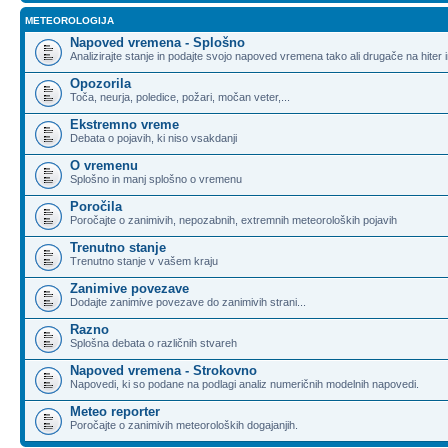
METEOROLOGIJA
Napoved vremena - Splošno
Analizirajte stanje in podajte svojo napoved vremena tako ali drugače na hiter 
Opozorila
Toča, neurja, poledice, požari, močan veter,...
Ekstremno vreme
Debata o pojavih, ki niso vsakdanji
O vremenu
Splošno in manj splošno o vremenu
Poročila
Poročajte o zanimivih, nepozabnih, extremnih meteoroloških pojavih
Trenutno stanje
Trenutno stanje v vašem kraju
Zanimive povezave
Dodajte zanimive povezave do zanimivih strani...
Razno
Splošna debata o različnih stvareh
Napoved vremena - Strokovno
Napovedi, ki so podane na podlagi analiz numeričnih modelnih napovedi.
Meteo reporter
Poročajte o zanimivih meteoroloških dogajanjih.