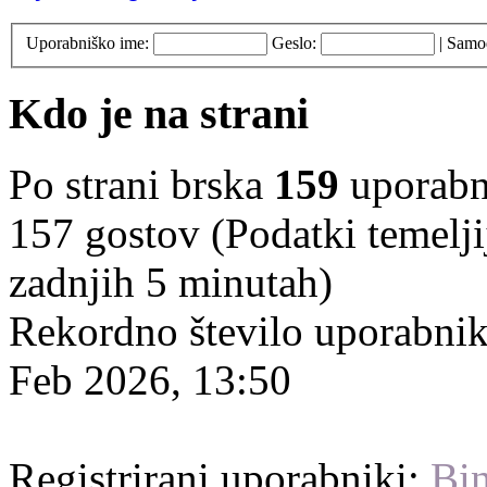
Uporabniško ime:
Geslo:
|
Samod
Kdo je na strani
Po strani brska
159
uporabni
157 gostov (Podatki temelji
zadnjih 5 minutah)
Rekordno število uporabnik
Feb 2026, 13:50
Registrirani uporabniki:
Bin