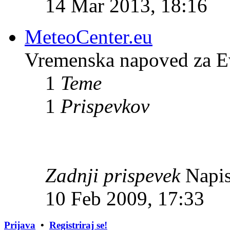
14 Mar 2013, 18:16
MeteoCenter.eu
Vremenska napoved za E
1
Teme
1
Prispevkov
Zadnji prispevek
Napis
10 Feb 2009, 17:33
Prijava
•
Registriraj se!