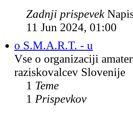
Zadnji prispevek
Napis
11 Jun 2024, 01:00
o S.M.A.R.T. - u
Vse o organizaciji amate
raziskovalcev Slovenije
1
Teme
1
Prispevkov