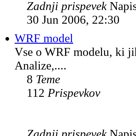
Zadnji prispevek
Napis
30 Jun 2006, 22:30
WRF model
Vse o WRF modelu, ki ji
Analize,....
8
Teme
112
Prispevkov
Zadnji prispevek
Napis