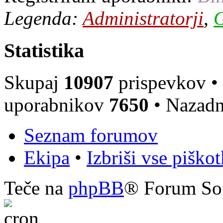
Legenda:
Administratorji
,
G
Statistika
Skupaj
10907
prispevkov •
uporabnikov
7650
• Nazadn
Seznam forumov
Ekipa
•
Izbriši vse piško
Teče na
phpBB
® Forum So