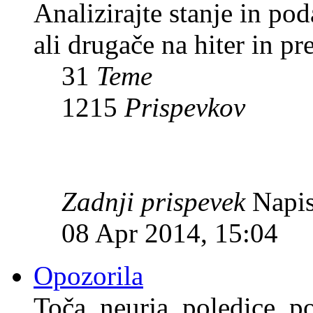
Analizirajte stanje in p
ali drugače na hiter in pr
31
Teme
1215
Prispevkov
Zadnji prispevek
Napis
08 Apr 2014, 15:04
Opozorila
Toča, neurja, poledice, po