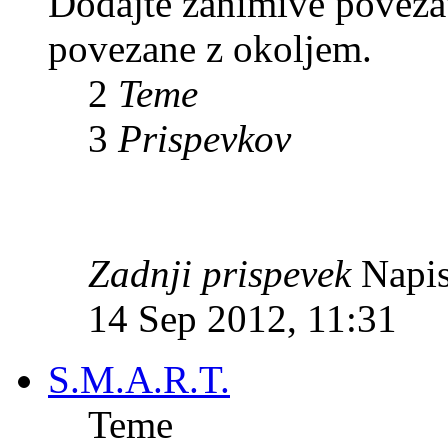
Dodajte zanimive povezave
povezane z okoljem.
2
Teme
3
Prispevkov
Zadnji prispevek
Napis
14 Sep 2012, 11:31
S.M.A.R.T.
Teme