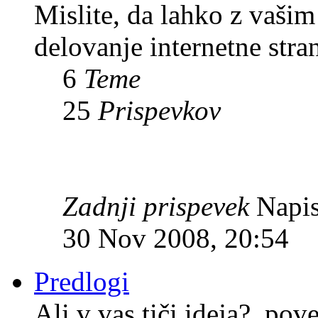
Mislite, da lahko z vaši
delovanje internetne stra
6
Teme
25
Prispevkov
Zadnji prispevek
Napis
30 Nov 2008, 20:54
Predlogi
Ali v vas tiči ideja?, pov