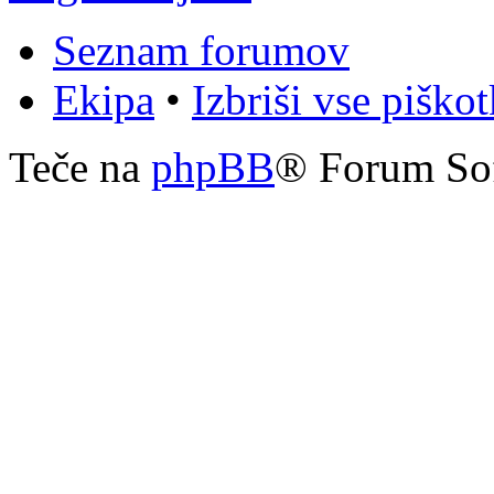
Seznam forumov
Ekipa
•
Izbriši vse piško
Teče na
phpBB
® Forum So