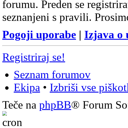
forumu. Preden se registrirat
seznanjeni s pravili. Prosim
Pogoji uporabe
|
Izjava o
Registriraj se!
Seznam forumov
Ekipa
•
Izbriši vse piško
Teče na
phpBB
® Forum So