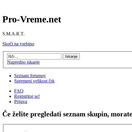
Pro-Vreme.net
S.M.A.R.T.
Skoči na vsebino
Napredno iskanje
Seznam forumov
Spremeni velikost črk
FAQ
Registriraj se!
Prijava
Če želite pregledati seznam skupin, morate b